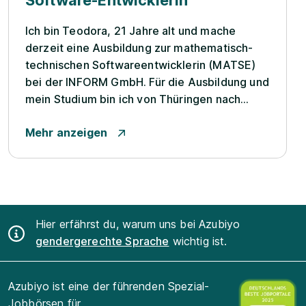
Software-Entwicklerin
Ich bin Teodora, 21 Jahre alt und mache
derzeit eine Ausbildung zur mathematisch-
technischen Softwareentwicklerin (MATSE)
bei der INFORM GmbH. Für die Ausbildung und
mein Studium bin ich von Thüringen nach
Aachen gezogen. Nach meinem Abitur wusste
Mehr anzeigen
ich, dass ich etwas im Bereich Mathematik
machen möchte, aber nicht genau, in welcher
Form. Ich wollte definiti...
Hier erfährst du, warum uns bei Azubiyo
gendergerechte Sprache
wichtig ist.
Azubiyo ist eine der führenden Spezial-
Jobbörsen für