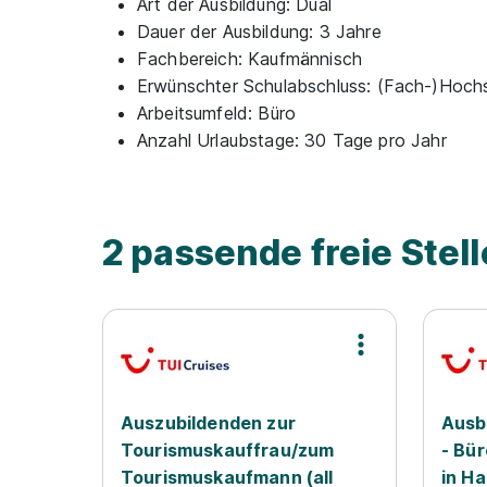
Art der Ausbildung:
Dual
Dauer der Ausbildung:
3 Jahre
Fachbereich:
Kaufmännisch
Erwünschter Schulabschluss:
(Fach-)Hochs
Arbeitsumfeld:
Büro
Anzahl Urlaubstage:
30 Tage pro Jahr
2 passende freie Stel
Auszubildenden zur
Ausb
Tourismuskauffrau/zum
- Bü
Tourismuskaufmann (all
in H