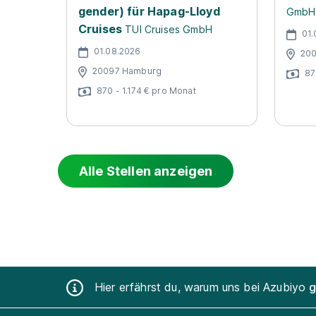
gender) für Hapag-Lloyd
GmbH
Cruises
TUI Cruises GmbH
01.
01.08.2026
20
20097 Hamburg
87
870 - 1.174 € pro Monat
Alle Stellen anzeigen
Hier erfährst du, warum uns bei Azubiyo
g