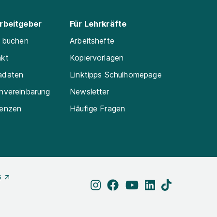
Arbeitgeber
Für Lehrkräfte
e buchen
Arbeitshefte
akt
Kopiervorlagen
adaten
Linktipps Schulhomepage
nvereinbarung
Newsletter
renzen
Häufige Fragen
s
instagram
facebook
youtube
linkedin
tiktok