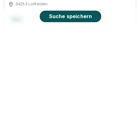
34253 Lohfelden
Suche speichern
Neu
Ausbildung zum Verkäufer / Kaufmann im
Einzelhandel zum 01.09.2026 (m/w/d)
ALDI Hann.
Münden
01.08.2026
34346 Hann.Münden
Neu