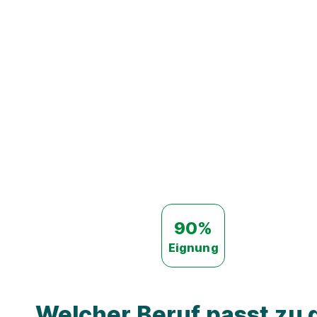
90%
Eignung
Welcher Beruf passt zu d