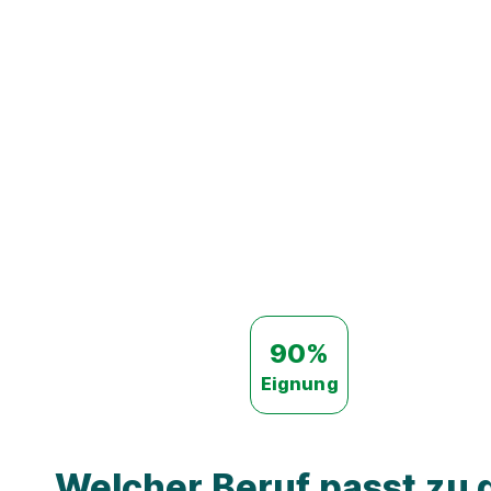
90%
Eignung
Welcher Beruf passt zu d