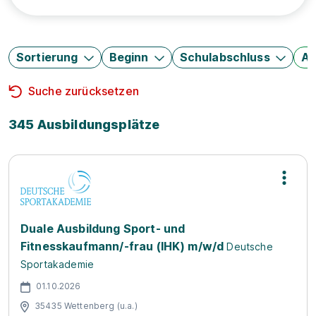
Sortierung
Beginn
Schulabschluss
Au
Suche zurücksetzen
345 Ausbildungsplätze
Duale Ausbildung Sport- und
Fitnesskaufmann/-frau (IHK) m/w/d
Deutsche
Sportakademie
01.10.2026
35435 Wettenberg (u.a.)