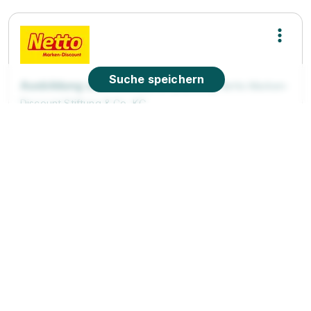
Suche speichern
Ausbildung zum Verkäufer (m/w/d)
Netto Marken-
Discount Stiftung & Co. KG
01.08.2026
35633 Lahnau (u.a.)
Video
90%
Eignung