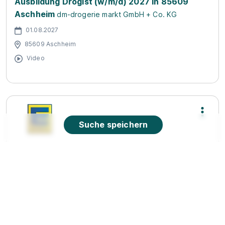
Ausbildung Drogist (w/m/d) 2027 in 85609
Aschheim
dm-drogerie markt GmbH + Co. KG
01.08.2027
85609 Aschheim
Video
Suche speichern
Ausbildung zum Verkäufer (m/w/d)
EDEKA Stefan
Alex
01.08.2026
85614 Kirchseeon