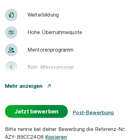
Schnellbewerbung
Weiter­bildung
Hohe Über­nah­me­quote
Men­to­ren­pro­gramm
Ausbildung zum Elektroniker für
Betr. Alters­vor­sorge
Automatisierungstechnik (w/m/d)
Sto SE & Co.
KGaA
Gute An­bin­dung
Mehr anzeigen
01.09.2027
79780 Stühlingen
Kantine
Jetzt bewerben
Post-Bewerbung
Events
Bitte nenne bei deiner Bewerbung die Referenz-Nr:
AZY-B9CC24D8
Kopieren
Flexible Arbeitszeit