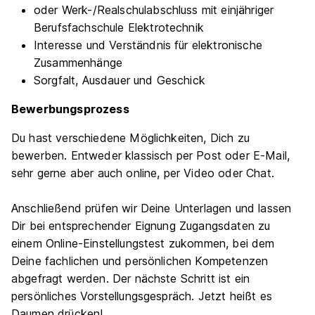
oder Werk-/Realschulabschluss mit einjähriger
70565 Stuttgart
Berufsfachschule Elektrotechnik
Interesse und Verständnis für elektronische
Zusammenhänge
Sorgfalt, Ausdauer und Geschick
Bewerbungsprozess
Elektroniker für Automatisierungstechnik
Du hast verschiedene Möglichkeiten, Dich zu
(w/m/div.)
Robert Bosch Automotive Steering GmbH
bewerben. Entweder klassisch per Post oder E-Mail,
sehr gerne aber auch online, per Video oder Chat.
10.09.2027
73525 Schwäbisch Gmünd
Anschließend prüfen wir Deine Unterlagen und lassen
1.304 - 1.563 € pro Monat
Dir bei entsprechender Eignung Zugangsdaten zu
einem Online-Einstellungstest zukommen, bei dem
Deine fachlichen und persönlichen Kompetenzen
abgefragt werden. Der nächste Schritt ist ein
persönliches Vorstellungsgespräch. Jetzt heißt es
Daumen drücken!