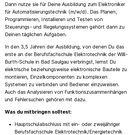
Automatisierungstechnik (m/w/d)
KNOLL
Dann nutze sie für Deine Ausbildung zum Elektroniker
Maschinenbau GmbH
für Automatisierungstechnik (m/w/d). Das Planen,
01.09.2026
Programmieren, Installieren und Testen von
Steuerungs- und Regelungssystemen gehört dann zu
88348 Bad Saulgau
Deinen täglichen Aufgaben.
Video
445 - 1.374 € pro Monat
In den 3,5 Jahren der Ausbildung, von denen Du das
erste an der Berufsfachschule Elektrotechnik der Willi-
Burth-Schule in Bad Saulgau verbringst, lernst Du
elektrische beziehungsweise elektronische Bauteile zu
Ähnliche Stellen
montieren, Einzelkomponenten zu komplexen
Systemen zu verbinden und Bediener einzuweisen.
Auch das Analysieren von Funktionszusammenhängen
und Fehlersuchen gehören mit dazu.
Was du mitbringen solltest:
Elektroniker (w/m/d) für
Automatisierungstechnik 2027
Siemens AG
Hauptschulabschluss mit ein- oder zweijähriger
01.09.2027
Berufsfachschule Elektrotechnik/Energietechnik