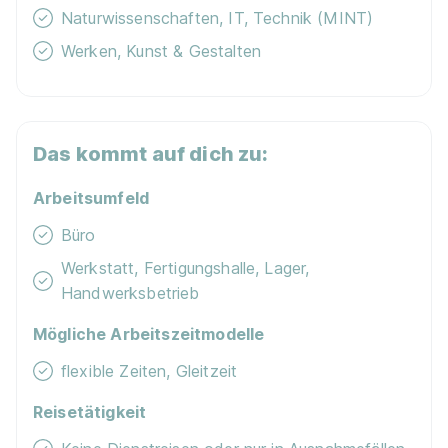
Naturwissenschaften, IT, Technik (MINT)
Kostenloses WLAN
Werken, Kunst & Gestalten
Jobfahrrad
Elektronikerin/Elektroniker für Betriebstechnik
Das kommt auf dich zu:
(w/m/d)
Netze BW GmbH
Mobiles Arbeiten
01.09.2027
Arbeitsumfeld
Lern­mit­tel­zu­schuss
88400 Biberach an der Riß
Büro
Werkstatt, Fertigungshalle, Lager,
Handwerksbetrieb
Mögliche Arbeitszeitmodelle
flexible Zeiten, Gleitzeit
Ausbildung IT-System-Elektroniker*in (m/w/d)
Reisetätigkeit
Deutsche Telekom AG, Telekom Ausbildung