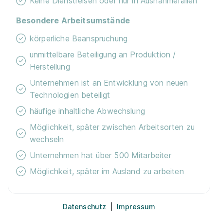
Keine Dienstreisen oder nur in Ausnahmefällen
01.09.2027
88250 Weingarten
Besondere Arbeitsumstände
körperliche Beanspruchung
unmittelbare Beteiligung an Produktion /
Herstellung
Unternehmen ist an Entwicklung von neuen
Technologien beteiligt
Ausbildung Elektronikerin / Elektroniker für
häufige inhaltliche Abwechslung
Betriebstechnik (w/m/d)
Netze BW GmbH
Möglichkeit, später zwischen Arbeitsorten zu
01.09.2027
wechseln
88400 Biberach an der Riß
Unternehmen hat über 500 Mitarbeiter
Möglichkeit, später im Ausland zu arbeiten
Datenschutz
|
Impressum