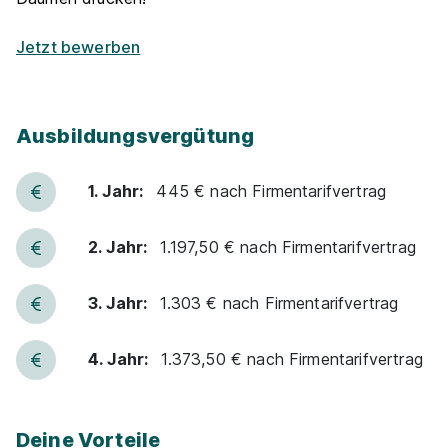
Ausbildung zum Elektroniker für
Jetzt bewerben
Automatisierungstechnik (m/w/d) 2027
IST
METZ GmbH & Co. KG
01.09.2027
Ausbildungsvergütung
72622 Nürtingen
1.069 - 1.311 € pro Monat
1. Jahr:
445 € nach Firmentarifvertrag
2. Jahr:
1.197,50 € nach Firmentarifvertrag
3. Jahr:
1.303 € nach Firmentarifvertrag
Elektroniker für Automatisierungstechnik
4. Jahr:
1.373,50 € nach Firmentarifvertrag
(m/w/d)
HELDELE Automation GmbH
06.09.2027
Deine Vorteile
73084 Salach