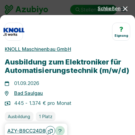
Schließen
Stellen finden
Ausbildung
Bad Saulgau
?
Elektroniker/in - Automatisierungstechnik (Industrie)
Eignung
Ausbildung Elektroniker/in
KNOLL Maschinenbau GmbH
für Automatisierungstechnik
Ausbildung zum Elektroniker für
Bad Saulgau
Automatisierungstechnik (m/w/d)
01.09.2026
Bad Saulgau
445 - 1.374 € pro Monat
25 km
Ausbildung
1 Platz
AZY-B9CC24D8
Freie Stellen finden