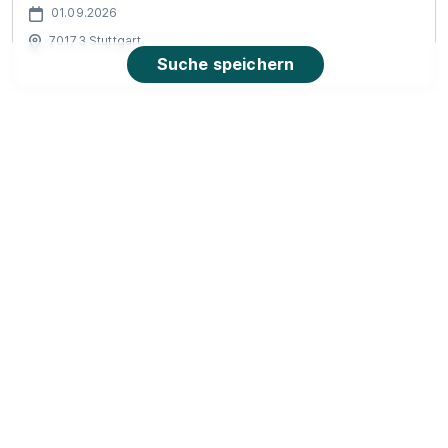
01.09.2026
70173 Stuttgart
Suche speichern
90%
Eignung
Du bist noch unentschlossen?
Geh auf Nummer sicher mit unserem Berufswahltest.
Eignung checken und passende Stelle finden.
Mehr erfahren