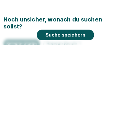
Noch unsicher, wonach du suchen
sollst?
Suche speichern
Beliebte Städte
Beliebte Berufe
Beliebt in deiner Nähe
Ausbildung Aachen
Ausbildung Augsb
Ausbildung Bochum
Ausbildung Bonn
Ausbildung Dortmund
Ausbildung Dresd
Ausbildung Frankfurt am Main
Ausbildung Hamb
Ausbildung Leipzig
Ausbildung Mann
Ausbildung Rostock
Ausbildung Stuttg