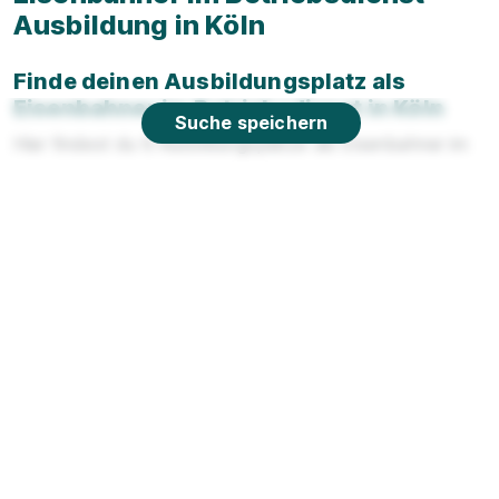
Ausbildung in Köln
Finde deinen Ausbildungsplatz als
Eisenbahner im Betriebsdienst in Köln
Suche speichern
Hier findest du 6 Ausbildungsplätze als Eisenbahner im
Betriebsdienst in Köln.
Welches Unternehmen können wir dir für
deine Ausbildung als Eisenbahner im
Betriebsdienst in Köln anbieten?
Das Unternehmen mit den meisten Ausbildungsplätzen
als Eisenbahner im Betriebsdienst in Köln ist:
Deutsche
Bahn
.
Welche anderen Ausbildungen werden in
Köln angeboten?
In Köln sind beliebte Ausbildungen:
Verkäufer
,