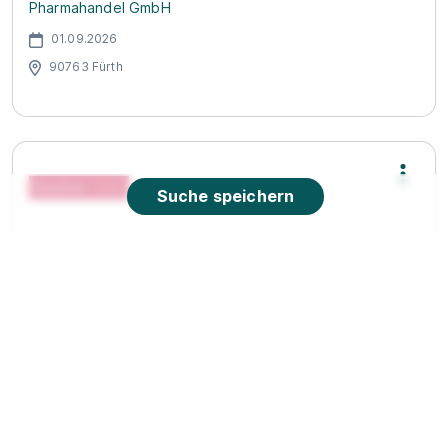
Pharmahandel GmbH
01.09.2026
90763 Fürth
Suche speichern
Ausbildung als Fachlagerist (m/w/d)
Kloeckner
Metals Germany
01.09.2027
90451 Nürnberg
1.304 - 1.349 € pro Monat
Neu