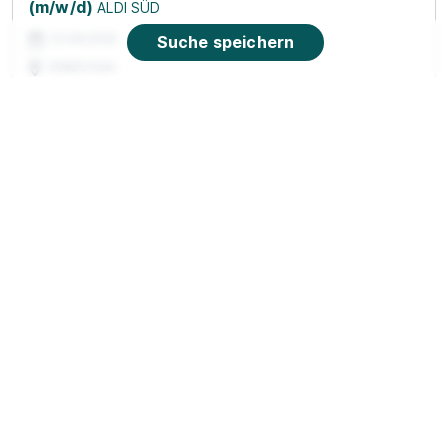
(m/w/d)
ALDI SÜD
01.08.2026
Suche speichern
50825 Köln
90%
Eignung
Du bist noch unentschlossen?
Geh auf Nummer sicher mit unserem Berufswahltest.
Eignung checken und passende Stelle finden.
Mehr erfahren