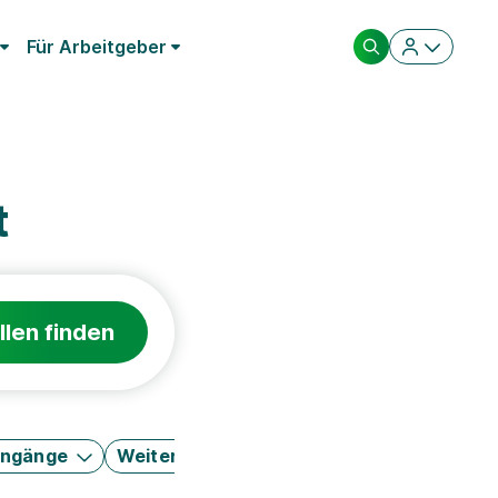
Für Arbeitgeber
t
llen finden
engänge
Weitere Filter