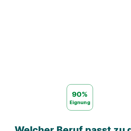
90%
Eignung
Welcher Beruf passt zu d