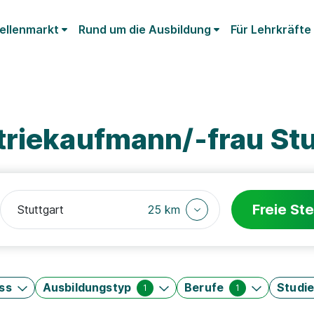
ellenmarkt
Rund um die Ausbildung
Für Lehrkräfte
triekaufmann/-frau Stu
Freie Ste
25 km
ss
Ausbildungstyp
Berufe
Studi
1
1