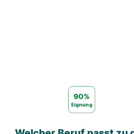
90%
Eignung
Welcher Beruf passt zu d