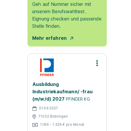
Geh auf Nummer sicher mit
unserem Berufswahltest.
Eignung checken und passende
Stelle finden.
Mehr erfahren
Ausbildung
Industriekaufmann/ -frau
(m/w/d) 2027
PFINDER KG
01.09.2027
71032 Böblingen
1.186 - 1.326 € pro Monat