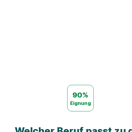
90%
Eignung
Welcher Beruf passt zu d