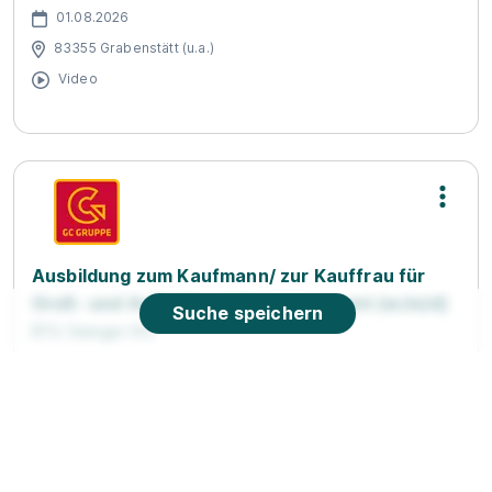
01.08.2026
83355 Grabenstätt (u.a.)
Video
Ausbildung zum Kaufmann/ zur Kauffrau für
Groß- und Außenhandelsmanagement (w/m/d)
Suche speichern
EFG Gienger KG
01.09.2027
83355 Erlstätt
Video
1.280 - 1.380 € pro Monat