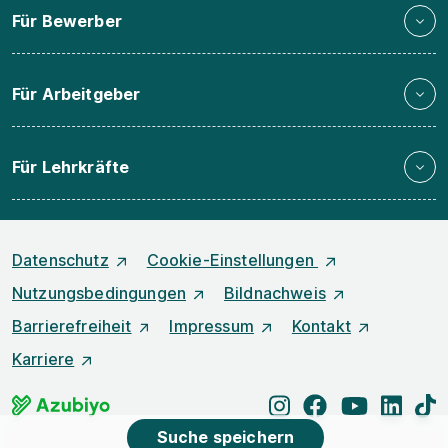
Für Bewerber
Für Arbeitgeber
Für Lehrkräfte
Datenschutz
Cookie-Einstellungen
Nutzungsbedingungen
Bildnachweis
Barrierefreiheit
Impressum
Kontakt
Karriere
instagram
facebook
youtube
linked
t
Suche speichern