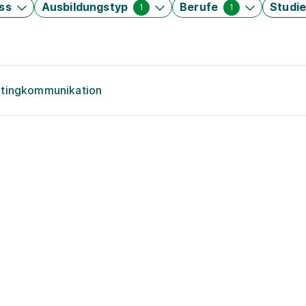
ss
Ausbildungstyp
Berufe
Studi
1
1
etingkommunikation