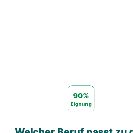
90%
Eignung
Welcher Beruf passt zu d