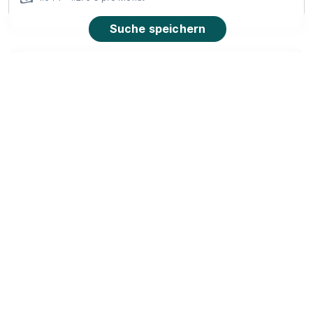
Suche speichern
Ausbildung zum Konstruktionsmechaniker
(m/w/d) - Start 2027
thyssenkrupp
01.09.2027
47139 Duisburg (u.a.)
90%
Eignung