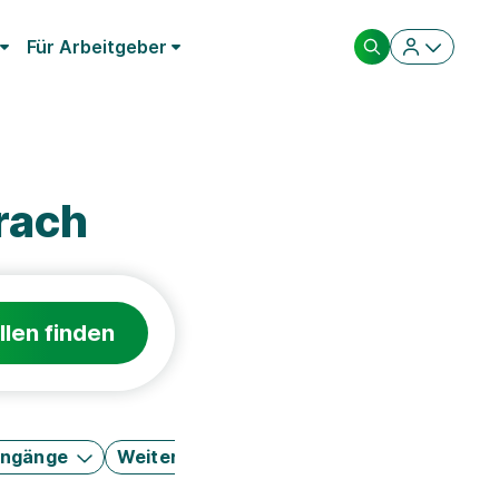
Für Arbeitgeber
rach
llen finden
engänge
Weitere Filter