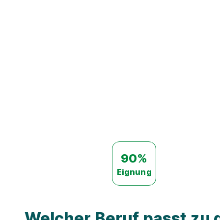
90%
Eignung
Welcher Beruf passt zu d