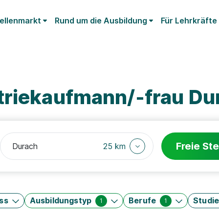
ellenmarkt
Rund um die Ausbildung
Für Lehrkräfte
triekaufmann/-frau Du
Freie Ste
25 km
ss
Ausbildungstyp
Berufe
Studi
1
1