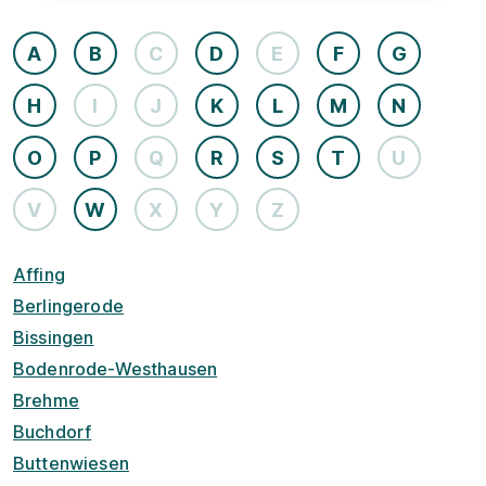
A
B
C
D
E
F
G
H
I
J
K
L
M
N
O
P
Q
R
S
T
U
V
W
X
Y
Z
Affing
Berlingerode
Bissingen
Bodenrode-Westhausen
Brehme
Buchdorf
Buttenwiesen