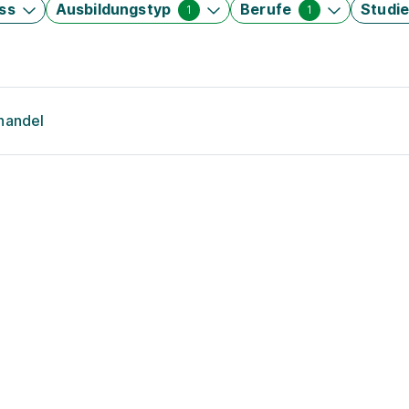
ss
Ausbildungstyp
Berufe
Studi
1
1
handel