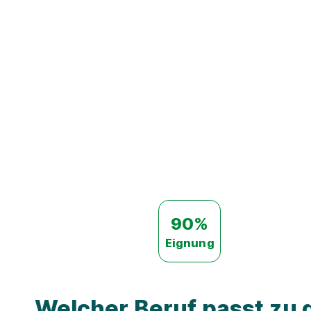
90%
Eignung
Welcher Beruf passt zu d