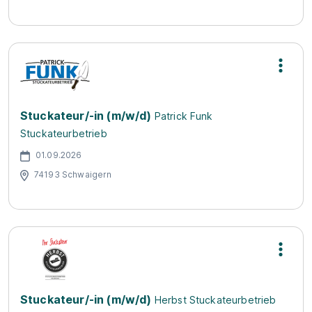
Stuckateur/-in (m/w/d)
Patrick Funk
Stuckateurbetrieb
01.09.2026
74193 Schwaigern
Stuckateur/-in (m/w/d)
Herbst Stuckateurbetrieb