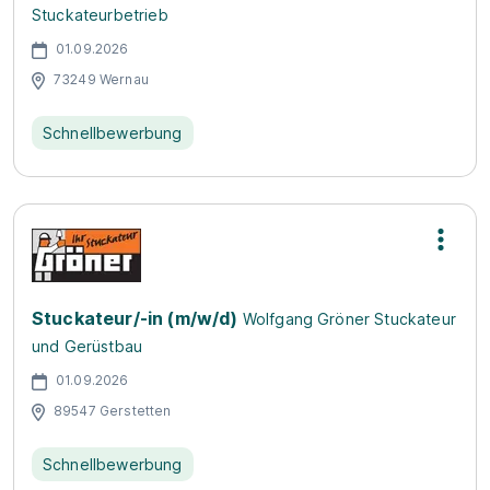
Stuckateurbetrieb
01.09.2026
73249 Wernau
Schnellbewerbung
Stuckateur/-in (m/w/d)
Wolfgang Gröner Stuckateur
und Gerüstbau
01.09.2026
89547 Gerstetten
Schnellbewerbung