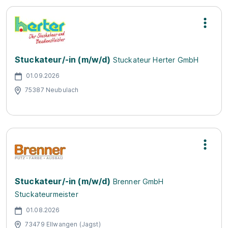
Stuckateur/-in (m/w/d)
Stuckateur Herter GmbH
01.09.2026
75387 Neubulach
Stuckateur/-in (m/w/d)
Brenner GmbH
Stuckateurmeister
01.08.2026
73479 Ellwangen (Jagst)