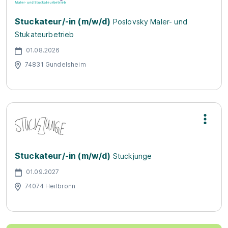
Stuckateur/-in (m/w/d)
Poslovsky Maler- und
Stukateurbetrieb
01.08.2026
74831 Gundelsheim
Stuckateur/-in (m/w/d)
Stuckjunge
01.09.2027
74074 Heilbronn