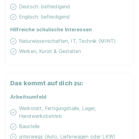
Deutsch: befriedigend
Englisch: befriedigend
Hilfreiche schulische Interessen
Naturwissenschaften, IT, Technik (MINT)
Ausbildung zum Elektroniker für Geräte und
Werken, Kunst & Gestalten
Systeme ab 2026 (m/w/d)
Rheinmetall Electronics
GmbH
01.09.2027
78333 Stockach
Das kommt auf dich zu:
Arbeitsumfeld
Werkstatt, Fertigungshalle, Lager,
Handwerksbetrieb
Baustelle
Informationselektroniker (w/m/div.) -
unterwegs (Auto, Lieferwagen oder LKW)