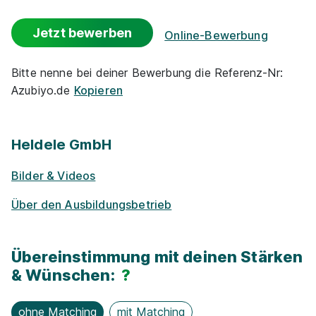
01.09.2027
Events
78224 Schlatt unter Krähen (u.a.)
Jetzt bewerben
Online-Bewerbung
Flexible Arbeitszeit
Bitte nenne bei deiner Bewerbung die Referenz-Nr:
Azubiyo.de
Kopieren
(Optionaler) Auslandsaufenthalt
Rabatte
Heldele GmbH
Ausbildung Elektroniker:in für Betriebstechnik
Park­plätze
in Gebäuden 2027
Deutsche Bahn AG
Bilder & Videos
01.09.2027
Über den Ausbildungsbetrieb
Azubi-Frei­zei­ten
78224 Singen
Fahrt­kosten­zu­schuss
Übereinstimmung mit deinen Stärken
& Wünschen:
?
Vermögens­wirksame Leistungen
ohne Matching
mit Matching