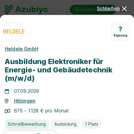
Schließen
Stellen finden
Ausbildung
Hilzingen
?
Elektroniker/in - Energie- und Gebäudetechnik
Eignung
Ausbildung Elektroniker/in
Heldele GmbH
für Energie- und
Ausbildung Elektroniker für
Gebäudetechnik Hilzingen
Energie- und Gebäudetechnik
(m/w/d)
07.09.2026
Hilzingen
875 - 1.128 € pro Monat
25 km
Schnellbewerbung
Ausbildung
1 Platz
Freie Stellen finden