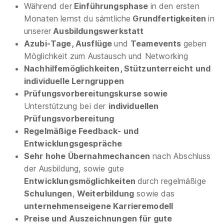
Während der
Einführungsphase
in den ersten
Monaten lernst du sämtliche
Grundfertigkeiten
in
unserer
Ausbildungswerkstatt
Azubi-Tage, Ausflüge
und
Teamevents
geben
Möglichkeit zum Austausch und Networking
Nachhilfemöglichkeiten, Stützunterreicht und
individuelle Lerngruppen
Ausbildung Elektroniker für Energie- und
Prüfungsvorbereitungskurse sowie
Gebäudetechnik (m/w/d) 2027
badenovaNETZE
Unterstützung bei der
individuellen
01.09.2027
Prüfungsvorbereitung
79108 Freiburg im Breisgau
Regelmäßige Feedback- und
1.368 - 1.528 € pro Monat
Entwicklungsgespräche
Sehr hohe Übernahmechancen
nach Abschluss
der Ausbildung, sowie gute
Entwicklungsmöglichkeiten
durch regelmäßige
Schulungen
,
Weiterbildung
sowie das
unternehmenseigene Karrieremodell
Preise und Auszeichnungen für gute