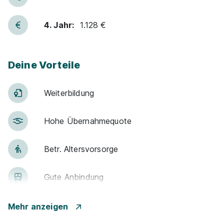
4. Jahr:
1.128 €
90%
Eignung
Deine Vorteile
Du bist noch unentschlossen?
Geh auf Nummer sicher mit unserem Berufswahltest.
Weiter­bildung
Eignung checken und passende Stelle finden.
Hohe Über­nah­me­quote
Mehr erfahren
Betr. Alters­vor­sorge
Gute An­bin­dung
Ausbildung Elektroniker:in für Betriebstechnik
Kantine
Mehr anzeigen
im Streckennetz 2027
Deutsche Bahn AG