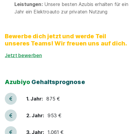
Girls@DB - Ausbildung Elektroniker:in für
Leistungen:
Unsere besten Azubis erhalten für ein
Betriebstechnik im Streckennetz 2027
Deutsche
Jahr ein Elektroauto zur privaten Nutzung
Bahn AG
01.09.2027
Bewerbe dich jetzt und werde Teil
78224 Singen
unseres Teams! Wir freuen uns auf dich.
Jetzt bewerben
Azubiyo
Gehaltsprognose
Ausbildung Industrieelektriker:in 2027
Deutsche
Bahn AG
1. Jahr:
875 €
01.09.2027
2. Jahr:
953 €
78224 Schlatt unter Krähen (u.a.)
3. Jahr:
1.061 €