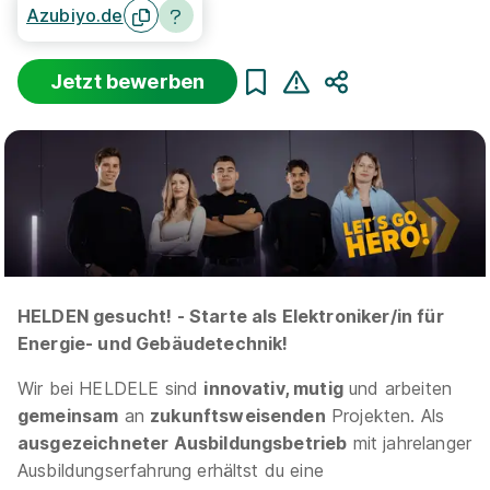
Azubiyo.de
Jetzt bewerben
Teilen
Sortierung
Beginn
Schulabschluss
Au
Suche zurücksetzen
Infos zum Beruf Elektroniker für Energie-
und Gebäudetechnik
2 Ausbildungsplätze
HELDEN gesucht! - Starte als Elektroniker/in für
Energie- und Gebäudetechnik!
Wir bei HELDELE sind
innovativ, mutig
und arbeiten
gemeinsam
an
zukunftsweisenden
Projekten. Als
ausgezeichneter Ausbildungsbetrieb
mit jahrelanger
Elektroniker für Energie- und Gebäudetechnik
Ausbildungserfahrung erhältst du eine