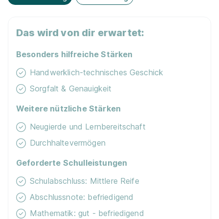
Zu­satz­qua­li­fi­ka­tio­nen
Ausbildung Elektroniker:in für Betriebstechnik
2026
Deutsche Bahn AG
Das wird von dir erwartet:
Exkur­sionen
01.09.2026
Besonders hilfreiche Stärken
78224 Singen
Nachhaltigkeit / Umweltschutz
Handwerklich-technisches Geschick
Sorgfalt & Genauigkeit
Jobfahrrad
Weitere nützliche Stärken
Men­to­ren­pro­gramm
Neugierde und Lernbereitschaft
Durchhaltevermögen
Ausbildung als Elektroniker für Betriebstechnik
(m/w/d) 2027
METZ CONNECT GmbH
Geforderte Schulleistungen
01.09.2027
Schulabschluss: Mittlere Reife
78176 Blumberg
Abschlussnote: befriedigend
1.350 € pro Monat
Mathematik: gut - befriedigend