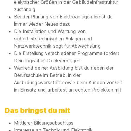
elektrischer Größen in der Gebäudeinfrastruktur
zuständig
Bei der Planung von Elektroanlagen lernst du
Ähnliche Stellen
immer wieder Neues dazu
Die Installation und Wartung von
sicherheitstechnischen Anlagen und
Netzwerktechnik sogt für Abwechslung
Die Erstellung verschiedener Programme fordert
Ausbildung zur/ zum Elektronikerin/Elektroniker
Dein logisches Denkvermögen
für Energie- und Gebäudetechnik (m/w/d) 2027
Während deiner Ausbildung bist du neben der
Bundeswehr
Berufsschule im Betrieb, in der
01.08.2027
Ausbildungswerkstatt sowie beim Kunden vor Ort
72510 Stetten am kalten Markt
im Einsatz und arbeitest an echten Projekten mit
1.368 - 1.528 € pro Monat
Das bringst du mit
Mittlerer Bildungsabschluss
Interesse an Technik und Elektronik