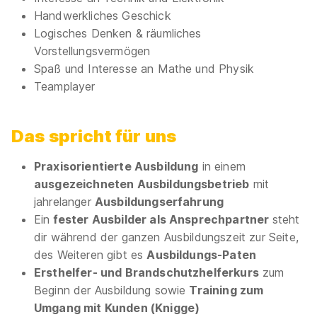
Handwerkliches Geschick
Logisches Denken & räumliches
Elektroniker*in für Energie- und
Vorstellungsvermögen
Gebäudetechnik
Stadtwerke Sigmaringen GmbH
Spaß und Interesse an Mathe und Physik
01.09.2026
Teamplayer
72488 Sigmaringen
1.350 - 1.500 € pro Monat
Das spricht für uns
Praxisorientierte Ausbildung
in einem
ausgezeichneten Ausbildungsbetrieb
mit
jahrelanger
Ausbildungserfahrung
Ein
fester Ausbilder als Ansprechpartner
steht
dir während der ganzen Ausbildungszeit zur Seite,
Elektroniker (w/m/d) für IT/IoT Systeme der
des Weiteren gibt es
Ausbildungs-Paten
Gebäudetechnik 2027
Siemens AG
Ersthelfer- und Brandschutzhelferkurs
zum
01.09.2027
Beginn der Ausbildung sowie
Training zum
Umgang mit Kunden (Knigge)
79098 Freiburg im Breisgau