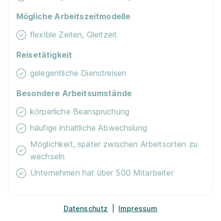
Einsatzgebiet Brandschutz- und
Gefahrenmeldeanlagen 2026
Mögliche Arbeitszeitmodelle
Bosch Gruppe
01.09.2026
flexible Zeiten, Gleitzeit
78315 Radolfzell am Bodensee
Reisetätigkeit
gelegentliche Dienstreisen
Besondere Arbeitsumstände
körperliche Beanspruchung
häufige inhaltliche Abwechslung
Informationselektroniker (w/m/div.) -
Möglichkeit, später zwischen Arbeitsorten zu
Einsatzgebiet Brandschutz- und
wechseln
Gefahrenmeldeanlagen 2027
Bosch Gruppe
Unternehmen hat über 500 Mitarbeiter
01.09.2027
78315 Radolfzell am Bodensee
Datenschutz
|
Impressum