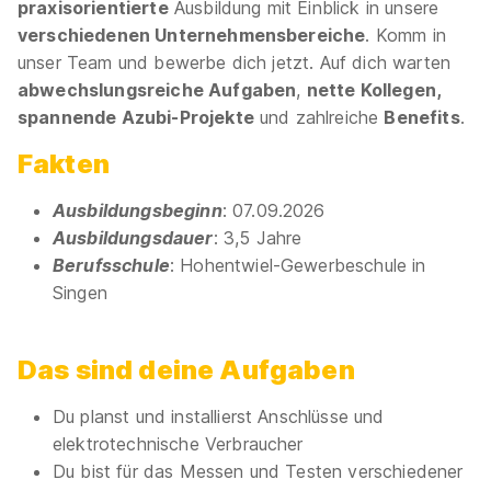
(m/w/d)
HELDELE GmbH
praxisorientierte
Ausbildung mit Einblick in unsere
verschiedenen Unternehmensbereiche
. Komm in
06.09.2027
unser Team und bewerbe dich jetzt. Auf dich warten
78247 Hilzingen
abwechslungsreiche Aufgaben
,
nette Kollegen,
spannende Azubi-Projekte
und zahlreiche
Benefits
.
Schnellbewerbung
Fakten
Ausbildungsbeginn
: 07.09.2026
Ausbildungsdauer
: 3,5 Jahre
Berufsschule
: Hohentwiel-Gewerbeschule in
Singen
Ausbildung Elektroniker für Energie- und
Gebäudetechnik (m/w/d)
Heldele GmbH
Das sind deine Auf­ga­ben
07.09.2026
78247 Hilzingen
Du planst und installierst Anschlüsse und
elektrotechnische Verbraucher
Schnellbewerbung
Du bist für das Messen und Testen verschiedener