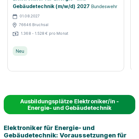
Gebäudetechnik (m/w/d) 2027
Bundeswehr
G
01.08.2027
76646 Bruchsal
1.368 - 1.528 € pro Monat
Neu
Ausbildungsplätze Elektroniker/in -
Energie- und Gebäudetechnik
Elektroniker für Energie- und
Gebäudetechnik: Voraussetzungen für