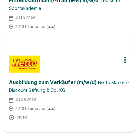
Fitnesskaufmann/-frau (IHK) m/w/d
Deutsche
Sportakademie
01.10.2026
76131 Karlsruhe (u.a.)
Ausbildung zum Verkäufer (m/w/d)
Netto Marken-
Discount Stiftung & Co. KG
01.08.2026
76131 Karlsruhe (u.a.)
Video