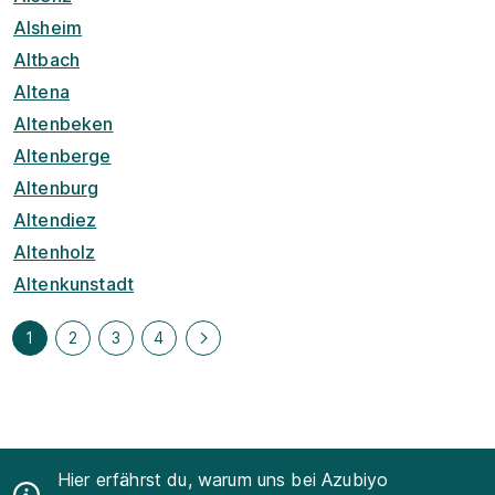
Alsheim
Altbach
Altena
Altenbeken
Altenberge
Altenburg
Altendiez
Altenholz
Altenkunstadt
1
2
3
4
Hier erfährst du, warum uns bei Azubiyo