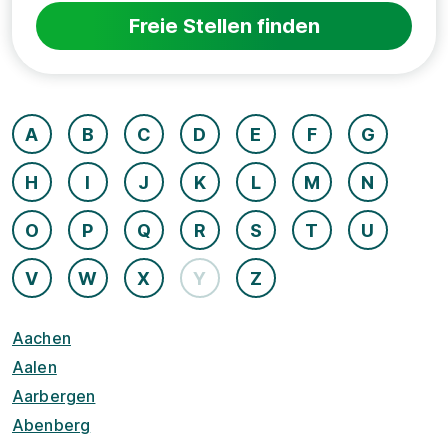
Freie Stellen finden
A
B
C
D
E
F
G
H
I
J
K
L
M
N
O
P
Q
R
S
T
U
V
W
X
Y
Z
Aachen
Aalen
Aarbergen
Abenberg