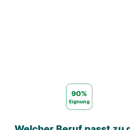
90%
Eignung
Welcher Beruf passt zu d