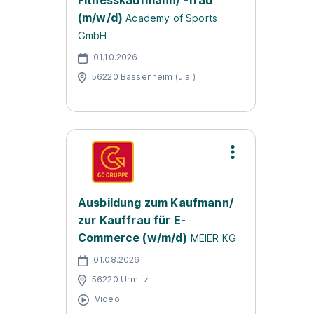
Fitnesskaufmann/ -frau
(m/w/d)
Academy of Sports
GmbH
01.10.2026
56220 Bassenheim (u.a.)
Ausbildung zum Kaufmann/
zur Kauffrau für E-
Commerce (w/m/d)
MEIER KG
01.08.2026
56220 Urmitz
Video