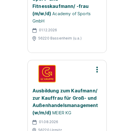
Fitnesskaufmann/ -frau
(m/w/d)
Academy of Sports
GmbH
01.12.2026
56220 Bassenheim (u.a.)
Ausbildung zum Kaufmann/
zur Kauffrau für Groß- und
Außenhandelsmanagement
(w/m/d)
MEIER KG
01.08.2026
56220 Urmitz