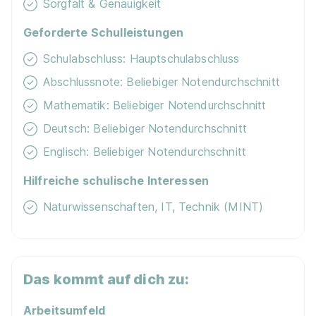
Sorgfalt & Genauigkeit
75449 Wurmberg
1.091 - 1.159 € pro Monat
Geforderte Schulleistungen
Schulabschluss: Hauptschulabschluss
Abschlussnote: Beliebiger Notendurchschnitt
Mathematik: Beliebiger Notendurchschnitt
Deutsch: Beliebiger Notendurchschnitt
Englisch: Beliebiger Notendurchschnitt
Ausbildung zum Maschinen- und Anlagenführer
(m/w/d) - 2026
Schwarzwald-Sprudel GmbH
Hilfreiche schulische Interessen
01.09.2026
Naturwissenschaften, IT, Technik (MINT)
72218 Wildberg
Das kommt auf dich zu:
Arbeitsumfeld