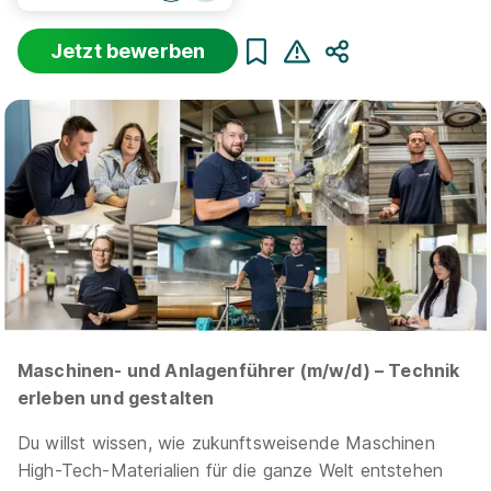
Jetzt bewerben
Teilen
Sortierung
Beginn
Schulabschluss
Au
Suche zurücksetzen
Infos zum Beruf Maschinen- und
Anlagenführer
9 Ausbildungsplätze
Maschinen- und Anlagenführer (m/w/d) – Technik
erleben und gestalten
Du willst wissen, wie zukunftsweisende Maschinen
Ausbildung Maschinen- und Anlagenführer
High-Tech-Materialien für die ganze Welt entstehen