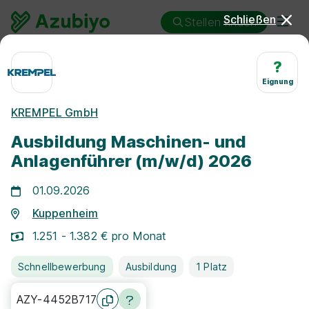
Schließen
Stellen finden
Ausbildung
Kuppenheim
?
Maschinen- und Anlagenführer/in
Eignung
Ausbildung Maschinen- und
KREMPEL GmbH
Anlagenführer/in
Ausbildung Maschinen- und
Kuppenheim
Anlagenführer (m/w/d) 2026
01.09.2026
Kuppenheim
1.251 - 1.382 € pro Monat
25 km
Schnellbewerbung
Ausbildung
1 Platz
AZY-4452B717
Freie Stellen finden