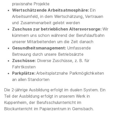
praxisnahe
Projekte
Video
Wertschätzende Arbeitsatmosphäre:
Ein
1.050 - 1.150 € pro Monat
Arbeitsumfeld, in dem Wertschätzung, Vertrauen
und Zusammenarbeit gelebt werden
Zuschuss zur betrieblichen Altersvorsorge:
Wir
kümmern uns schon während der Berufslaufbahn
unserer Mitarbeitenden um die Zeit danach
Gesundheitsmanagement:
Umfassende
Betreuung durch unsere Betriebsärzte
Ausbildung zum Maschinen- und Anlagenführer
Zuschüsse:
Diverse Zuschüsse, z. B. für
(m/w/d) Lebensmitteltechnik
Armbruster W.
Fahrtkosten
Teigwarenfabrik GmbH
Parkplätze:
Arbeitsplatznahe Parkmöglichkeiten
an allen Standorten
01.09.2027
77731 Willstätt
Die 2-jährige Ausbildung erfolgt im dualen System. Ein
Teil der Ausbildung erfolgt in unserem Werk in
Schnellbewerbung
Kuppenheim, der Berufsschulunterricht im
Blockunterricht im Papierzentrum in Gernsbach.