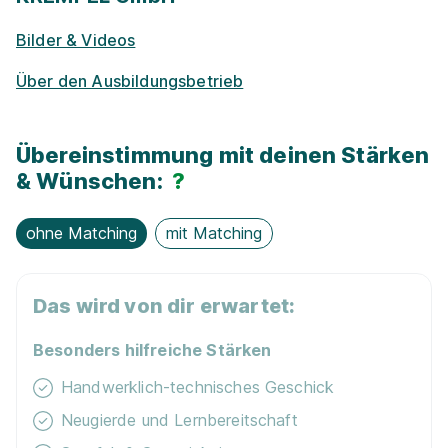
Bilder & Videos
Über den Ausbildungsbetrieb
Ausbildung zum Maschinen- und Anlagenführer
(m/w/d) - 2027
Schwarzwald-Sprudel GmbH
01.09.2027
Übereinstimmung mit deinen Stärken
77740 Bad Peterstal-Griesbach
& Wünschen:
?
ohne Matching
mit Matching
Das wird von dir erwartet:
Besonders hilfreiche Stärken
Maschinen- und Anlagenführer m/w/d
Schwerpunkt Metall- und Kunststofftechnik
Handwerklich-technisches Geschick
Kurt Eberle GmbH & Co. KG
Neugierde und Lernbereitschaft
01.09.2026