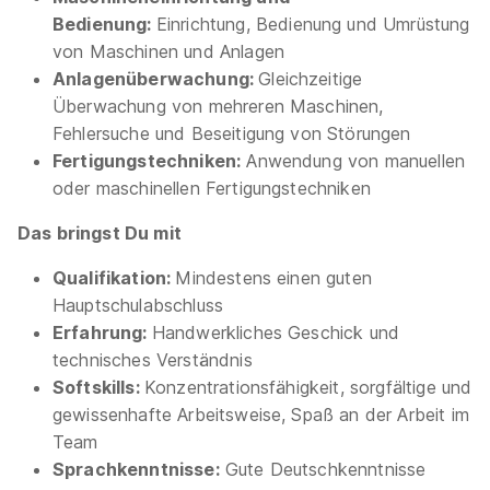
Bedienung:
Einrichtung, Bedienung und Umrüstung
von Maschinen und Anlagen
Anlagenüberwachung:
Gleichzeitige
Überwachung von mehreren Maschinen,
Fehlersuche und Beseitigung von Störungen
Fertigungstechniken:
Anwendung von manuellen
Ausbildung Maschinen- und Anlagenführer
oder maschinellen Fertigungstechniken
(m/w/d)
aluplast GmbH
01.09.2026
Das bringst Du mit
76227 Karlsruhe
Qualifikation:
Mindestens einen guten
1.100 - 1.280 € pro Monat
Hauptschulabschluss
Erfahrung:
Handwerkliches Geschick und
technisches Verständnis
Softskills:
Konzentrationsfähigkeit, sorgfältige und
Ähnliche Stellen
gewissenhafte Arbeitsweise, Spaß an der Arbeit im
Team
Sprachkenntnisse:
Gute Deutschkenntnisse