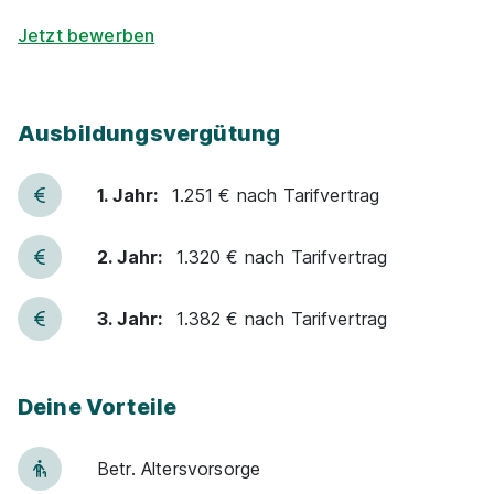
Jetzt bewerben
Ausbildung zum Maschinen- und Anlagenführer
Ausbildungsvergütung
(m/w/d)
tesa Werk Offenburg
01.09.2027
1. Jahr:
1.251 € nach Tarifvertrag
77652 Offenburg
1.211 - 1.317 € pro Monat
2. Jahr:
1.320 € nach Tarifvertrag
3. Jahr:
1.382 € nach Tarifvertrag
Deine Vorteile
Ausbildung zum Maschinen- und Anlagenführer
Betr. Alters­vor­sorge
(m/w/d)
Felss Rotaform GmbH