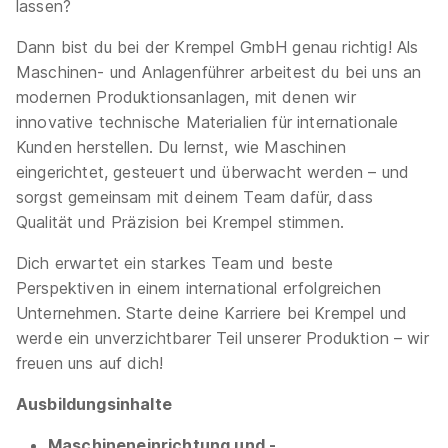
(m/w/d) 2026
KREMPEL GmbH
lassen?
01.09.2026
Dann bist du bei der Krempel GmbH genau richtig! Als
76456 Kuppenheim
Maschinen- und Anlagenführer arbeitest du bei uns an
1.251 - 1.382 € pro Monat
modernen Produktionsanlagen, mit denen wir
innovative technische Materialien für internationale
Schnellbewerbung
Kunden herstellen. Du lernst, wie Maschinen
eingerichtet, gesteuert und überwacht werden – und
sorgst gemeinsam mit deinem Team dafür, dass
Qualität und Präzision bei Krempel stimmen.
Dich erwartet ein starkes Team und beste
Perspektiven in einem international erfolgreichen
Ausbildung - Maschinen- und Anlagenführer für
Unternehmen. Starte deine Karriere bei Krempel und
Papierweiterverarbeitung (w/m/d)
Schwarz
werde ein unverzichtbarer Teil unserer Produktion – wir
Produktion Stiftung & Co. KG
freuen uns auf dich!
01.09.2027
Ausbildungsinhalte
76187 Karlsruhe
Maschineneinrichtung und -