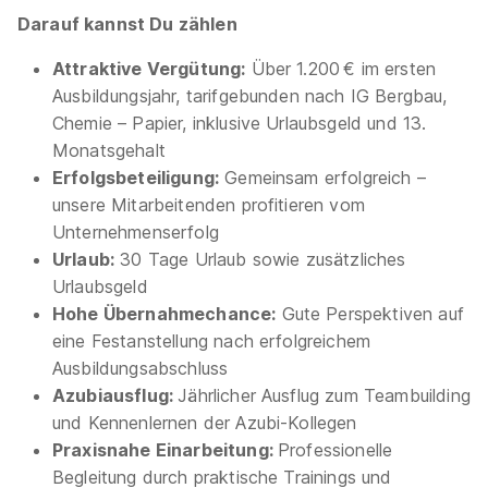
Darauf kannst Du zählen
Ausbildung zum Maschinen- und Anlagenführer
Attraktive Vergütung:
Über 1.200 € im ersten
(m/w/d) - 2026
Schwarzwald-Sprudel GmbH
Ausbildungsjahr, tarifgebunden nach IG Bergbau,
01.09.2026
Chemie – Papier, inklusive Urlaubsgeld und 13.
77740 Bad Peterstal-Griesbach
Monatsgehalt
Erfolgsbeteiligung:
Gemeinsam erfolgreich –
unsere Mitarbeitenden profitieren vom
Unternehmenserfolg
Urlaub:
30 Tage Urlaub sowie zusätzliches
Urlaubsgeld
Hohe Übernahmechance:
Gute Perspektiven auf
Ausbildung Maschinen- und Anlagenführer
eine Festanstellung nach erfolgreichem
(m/w/d) Metall- und Kunststofftechnik
Ausbildungsabschluss
Azubiausflug:
Jährlicher Ausflug zum Teambuilding
Südwestdeutsche Hartsteinwerke Zweigniederlassung
und Kennenlernen der Azubi-Kollegen
der Basalt-Actien-Gesellschaft
Praxisnahe Einarbeitung:
Professionelle
01.08.2026
Begleitung durch praktische Trainings und
76857 Albersweiler