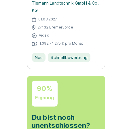
Tiemann Landtechnik GmbH & Co.
KG
01.08.2027
27432 Bremervörde
Video
1.092 - 1.275 € pro Monat
Neu
Schnellbewerbung
90%
Eignung
Du bist noch
unentschlossen?