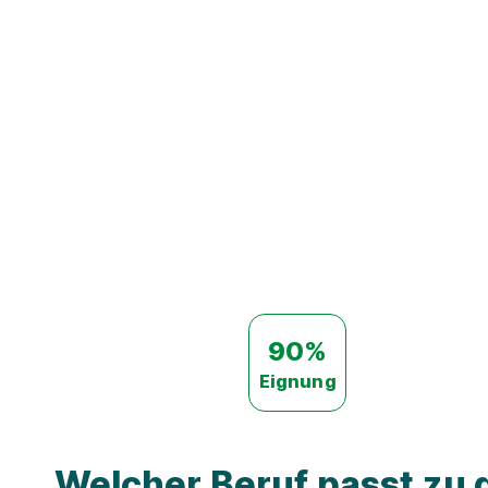
90%
Eignung
Welcher Beruf passt zu d