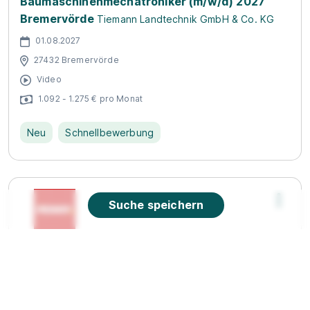
Baumaschinenmechatroniker (m/w/d) 2027
Bremervörde
Tiemann Landtechnik GmbH & Co. KG
01.08.2027
27432 Bremervörde
Video
1.092 - 1.275 € pro Monat
Neu
Schnellbewerbung
Suche speichern
Ausbildung Kaufmann im Einzelhandel (m/w/d)
PENNY Markt GmbH
01.08.2027
27624 Bad Bederkesa