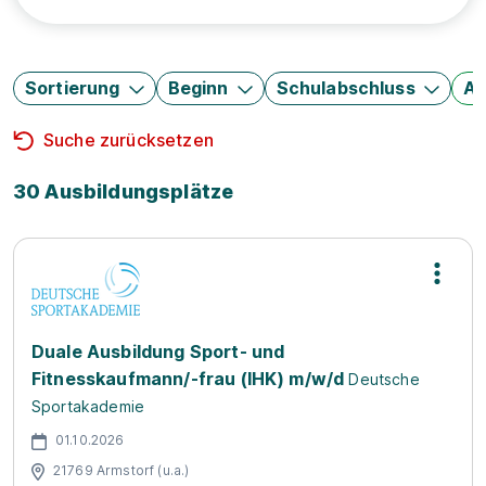
Sortierung
Beginn
Schulabschluss
Au
Suche zurücksetzen
30 Ausbildungsplätze
Duale Ausbildung Sport- und
Fitnesskaufmann/-frau (IHK) m/w/d
Deutsche
Sportakademie
01.10.2026
21769 Armstorf (u.a.)