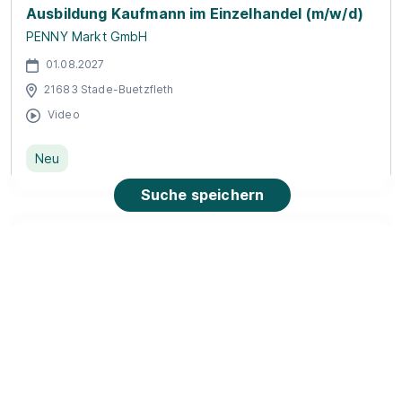
Ausbildung Kaufmann im Einzelhandel (m/w/d)
PENNY Markt GmbH
01.08.2027
21683 Stade-Buetzfleth
Video
Neu
Suche speichern
Duale Ausbildung Sport- und
Fitnesskaufmann:frau
IST-Studieninstitut GmbH
01.10.2026
21682 Stade (u.a.)