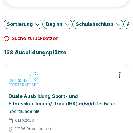
Sortierung
Beginn
Schulabschluss
Au
Suche zurücksetzen
138 Ausbildungsplätze
Duale Ausbildung Sport- und
Fitnesskaufmann/-frau (IHK) m/w/d
Deutsche
Sportakademie
01.10.2026
21706 Drochtersen (u.a.)