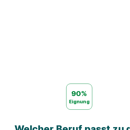
90%
Eignung
Welcher Beruf passt zu d