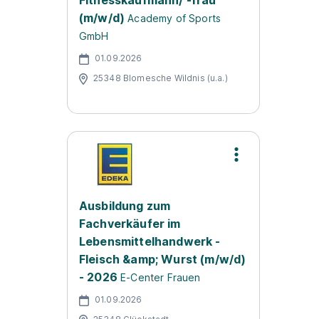
Fitnesskaufmann/ -frau
(m/w/d)
Academy of Sports
GmbH
01.09.2026
25348 Blomesche Wildnis (u.a.)
Ausbildung zum
Fachverkäufer im
Lebensmittelhandwerk -
Fleisch &amp; Wurst (m/w/d)
- 2026
E-Center Frauen
01.09.2026