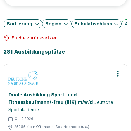
Sortierung
Beginn
Schulabschluss
Au
Suche zurücksetzen
281 Ausbildungsplätze
Duale Ausbildung Sport- und
Fitnesskaufmann/-frau (IHK) m/w/d
Deutsche
Sportakademie
01.10.2026
25365 Klein Offenseth-Sparrieshoop (u.a.)