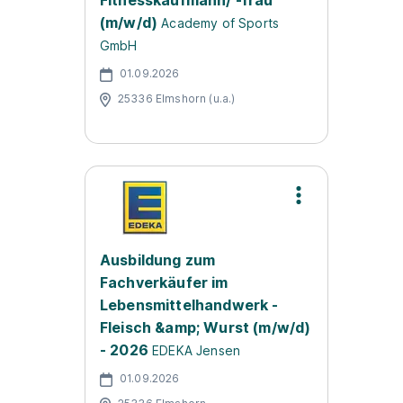
Fitnesskaufmann/ -frau
(m/w/d)
Academy of Sports
GmbH
01.09.2026
25336 Elmshorn (u.a.)
Ausbildung zum
Fachverkäufer im
Lebensmittelhandwerk -
Fleisch &amp; Wurst (m/w/d)
- 2026
EDEKA Jensen
01.09.2026