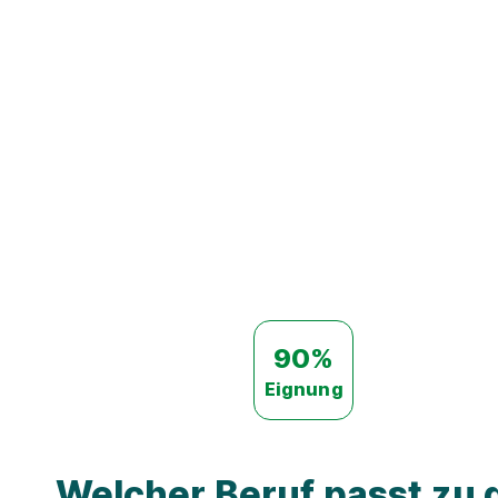
90%
Eignung
Welcher Beruf passt zu d