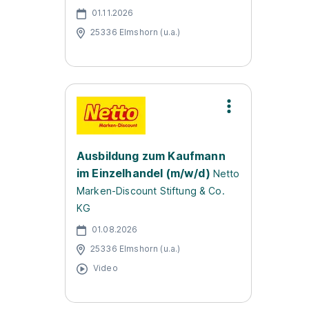
01.11.2026
25336 Elmshorn (u.a.)
Ausbildung zum Kaufmann
im Einzelhandel (m/w/d)
Netto
Marken-Discount Stiftung & Co.
KG
01.08.2026
25336 Elmshorn (u.a.)
Video