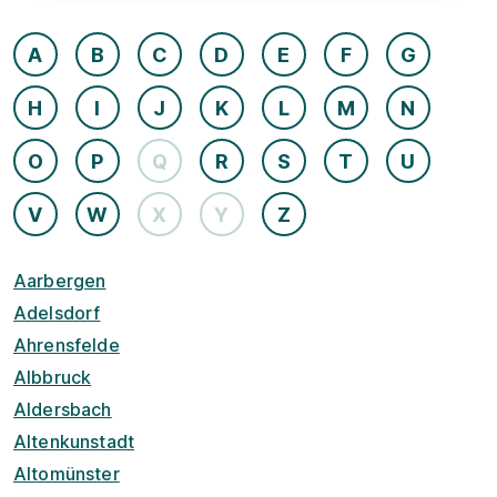
A
B
C
D
E
F
G
H
I
J
K
L
M
N
O
P
Q
R
S
T
U
V
W
X
Y
Z
Aarbergen
Adelsdorf
Ahrensfelde
Albbruck
Aldersbach
Altenkunstadt
Altomünster