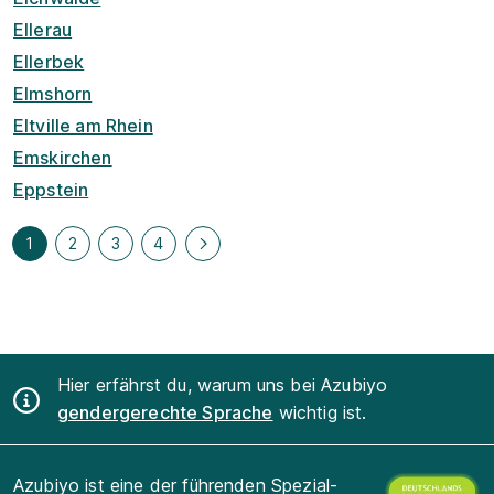
Ellerau
Ellerbek
Elmshorn
Eltville am Rhein
Emskirchen
Eppstein
1
2
3
4
Hier erfährst du, warum uns bei Azubiyo
gendergerechte Sprache
wichtig ist.
Azubiyo ist eine der führenden Spezial-