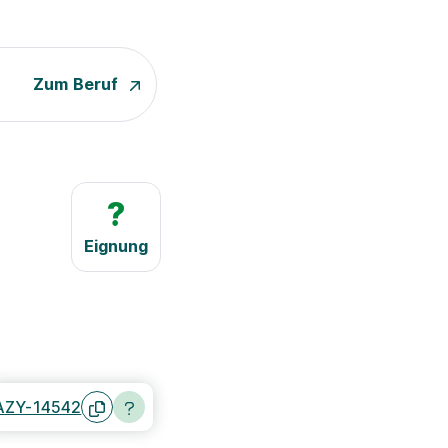
Zum Beruf
?
Eignung
AZY-14542