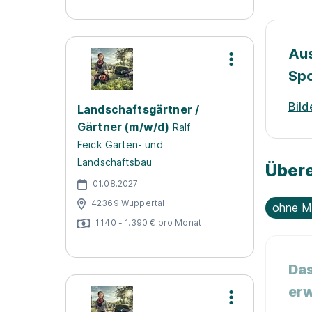
Aus
Spo
Bild
Landschaftsgärtner /
Gärtner (m/w/d)
Ralf
Feick Garten- und
Landschaftsbau
Übere
01.08.2027
42369 Wuppertal
ohne M
1.140 - 1.390 € pro Monat
Das
erw