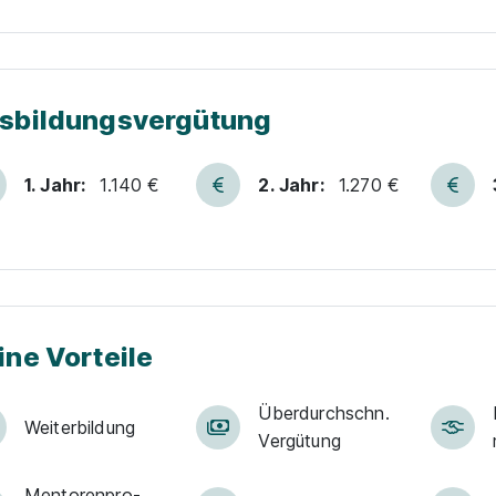
sbildungsvergütung
1. Jahr:
1.140 €
2. Jahr:
1.270 €
ine Vorteile
Über­durch­schn.
Weiter­bildung
Ver­gü­tung
Men­to­ren­pro­