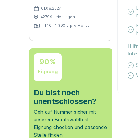
01.08.2027
42799 Leichlingen
1.140 - 1.390 € pro Monat
Hilf
Int
90%
Eignung
Du bist noch
unentschlossen?
Geh auf Nummer sicher mit
unserem Berufswahltest.
Eignung checken und passende
Stelle finden.