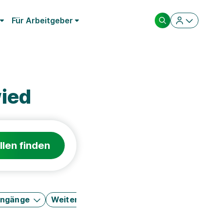
Für Arbeitgeber
ied
llen finden
engänge
Weitere Filter