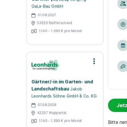
GaLa-Bau GmbH
01.08.2027
53520 Reifferscheid
1.140 - 1.390 € pro Monat
Gärtner/-in im Garten- und
Landschaftsbau
Jakob
Leonhards Söhne GmbH & Co. KG
Jet
01.08.2026
42327 Wuppertal
1.140 - 1.390 € pro Monat
Bitte ne