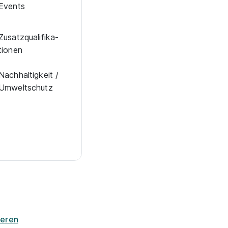
Events
Zu­satz­qua­li­fi­ka­
tio­nen
Nachhaltigkeit /
Umweltschutz
ieren