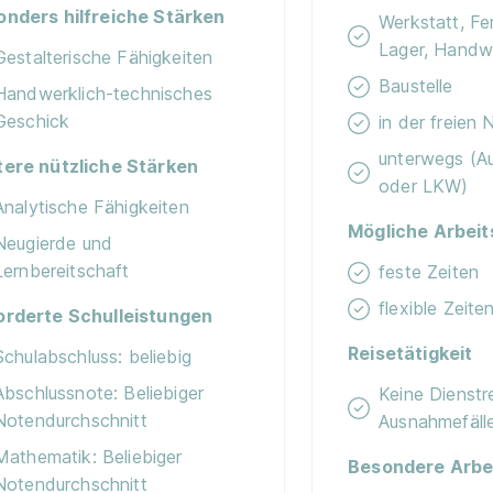
onders hilfreiche Stärken
Werkstatt, Fer
Lager, Handw
Gestalterische Fähigkeiten
Baustelle
Handwerklich-technisches
Geschick
in der freien 
unterwegs (A
tere nützliche Stärken
oder LKW)
Analytische Fähigkeiten
Mögliche Arbeit
Neugierde und
Lernbereitschaft
feste Zeiten
flexible Zeiten
orderte Schulleistungen
Reisetätigkeit
Schulabschluss: beliebig
Abschlussnote: Beliebiger
Keine Dienstr
Notendurchschnitt
Ausnahmefäll
Mathematik: Beliebiger
Besondere Arbe
Notendurchschnitt