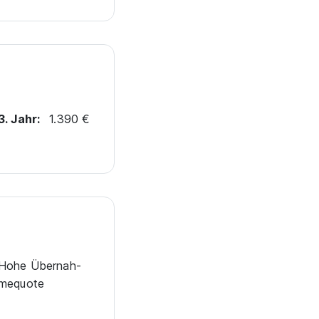
3. Jahr:
1.390 €
Hohe Über­nah­
me­quote