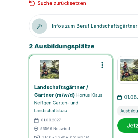
Suche zurücksetzen
Infos zum Beruf Landschaftsgärtner
2 Ausbildungsplätze
Landschaftsgärtner /
Gärtner (m/w/d)
Hortus Klaus
01.08
Neffgen Garten- und
Landschaftsbau
Ausbild
01.08.2027
Jet
56566 Neuwied
1.140 - 1.390 € pro Monat