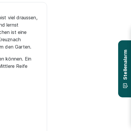
st viel draussen,
nd lernst
hen ist eine
Kreuznach
um den Garten.
en können. Ein
Stellenalarm
ittlere Reife