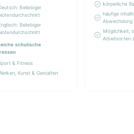
körperliche 
Deutsch: Beliebiger
häufige inhalt
Notendurchschnitt
Abwechslung
Englisch: Beliebiger
Möglichkeit, 
Notendurchschnitt
Arbeitsorten 
reiche schulische
eressen
Sport & Fitness
Werken, Kunst & Gestalten