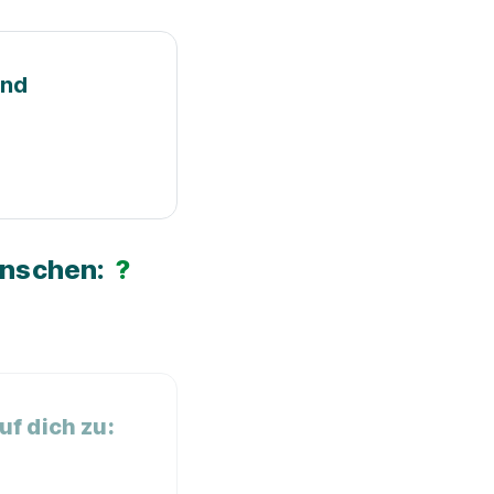
und
ünschen:
?
f dich zu: