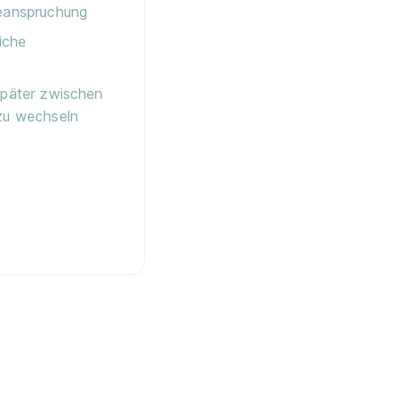
Beanspruchung
liche
später zwischen
zu wechseln