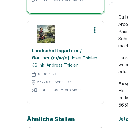
Du l
Arbe
Baum
Schu
mach
Landschaftsgärtner /
Du s
Gärtner (m/w/d)
Josef Thielen
weni
KG Inh. Andreas Thielen
oder
01.08.2027
56220 St. Sebastian
Aus
1.140 - 1.390 € pro Monat
Hort
Im M
565
Ähnliche Stellen
Jet