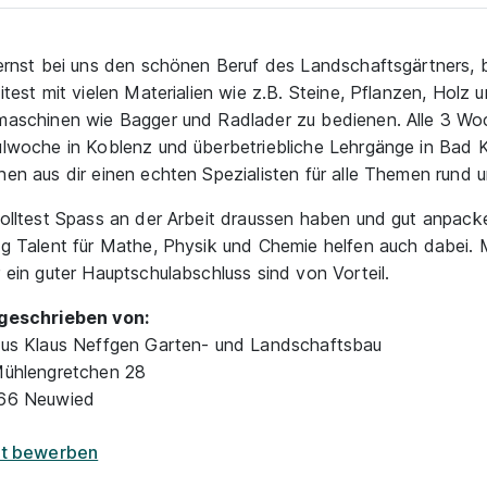
ernst bei uns den schönen Beruf des Landschaftsgärtners, bi
itest mit vielen Materialien wie z.B. Steine, Pflanzen, Holz u
aschinen wie Bagger und Radlader zu bedienen. Alle 3 Woc
lwoche in Koblenz und überbetriebliche Lehrgänge in Bad 
en aus dir einen echten Spezialisten für alle Themen rund 
olltest Spass an der Arbeit draussen haben und gut anpack
g Talent für Mathe, Physik und Chemie helfen auch dabei. M
 ein guter Hauptschulabschluss sind von Vorteil.
geschrieben von:
us Klaus Neffgen Garten- und Landschaftsbau
ühlengretchen 28
66 Neuwied
zt bewerben