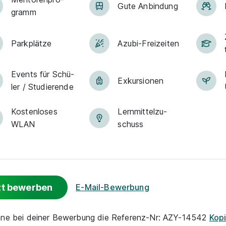
Gute An­bin­dung
gramm
Park­plätze
Azubi-Frei­zei­ten
Events für Schü­
Exkur­sionen
ler / Stu­die­ren­de
Kostenloses
Lern­mit­tel­zu­
WLAN
schuss
zt bewerben
E-Mail-Bewerbung
nne bei deiner Bewerbung die Referenz-Nr: AZY-14542
Kop