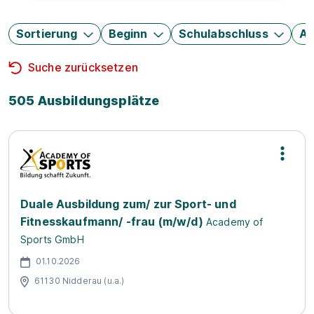
Sortierung
Beginn
Schulabschluss
Au
Suche zurücksetzen
505 Ausbildungsplätze
Duale Ausbildung zum/ zur Sport- und
Fitnesskaufmann/ -frau (m/w/d)
Academy of
Sports GmbH
01.10.2026
61130 Nidderau (u.a.)