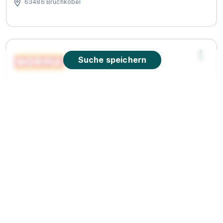
63486 Bruchköbel
Suche speichern
Ausbildung Verkäufer/-in
Norma
Lebensmittelfilialbetrieb Stiftung & Co. KG
01.08.2026
61197 Florstadt
1.350 - 1.550 € pro Monat