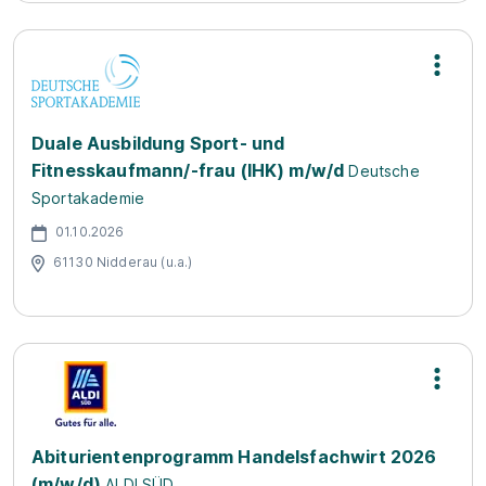
Duale Ausbildung Sport- und
Fitnesskaufmann/-frau (IHK) m/w/d
Deutsche
Sportakademie
01.10.2026
61130 Nidderau (u.a.)
Abiturientenprogramm Handelsfachwirt 2026
(m/w/d)
ALDI SÜD