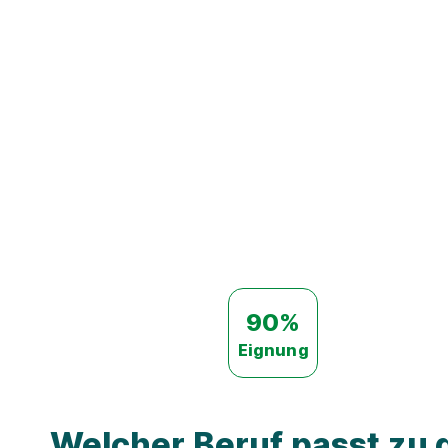
90%
Eignung
Welcher Beruf passt zu d