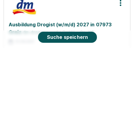
Ausbildung Drogist (w/m/d) 2027 in 07973
Greiz
dm-drogerie markt GmbH + Co. KG
Suche speichern
01.08.2027
07973 Greiz
Video
Ausbildung Verkäufer/-in
Norma
Lebensmittelfilialbetrieb Stiftung & Co. KG
01.08.2026