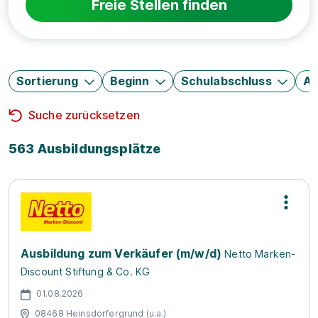
Freie Stellen finden
Sortierung
Beginn
Schulabschluss
Au
Suche zurücksetzen
563 Ausbildungsplätze
Ausbildung zum Verkäufer (m/w/d)
Netto Marken-
Discount Stiftung & Co. KG
01.08.2026
08468 Heinsdorfergrund (u.a.)