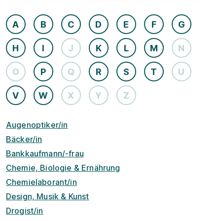
A
B
C
D
E
F
G
H
I
J
K
L
M
N
O
P
Q
R
S
T
U
V
W
X
Y
Z
Augenoptiker/in
Bäcker/in
Bankkaufmann/-frau
Chemie, Biologie & Ernährung
Chemielaborant/in
Design, Musik & Kunst
Drogist/in