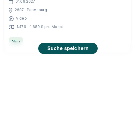
01.09.2027
26871 Papenburg
Video
1.479 - 1.689 € pro Monat
Neu
Suche speichern
Ausbildung zur Pflegefachmann/frau
WBS
TRAINING SCHULEN gGmbH
01.10.2027
26789 Leer (Ostfriesland)
Schnellbewerbung