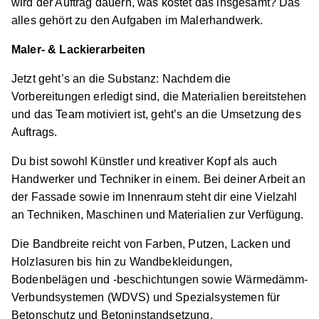
wird der Auftrag dauern, was kostet das insgesamt? Das
alles gehört zu den Aufgaben im Malerhandwerk.
Maler- & Lackierarbeiten
Maler/-in und Lackierer/-in (m/w/d)
Maler Albert
Jetzt geht’s an die Substanz: Nachdem die
01.09.2027
Vorbereitungen erledigt sind, die Materialien bereitstehen
70376 Stuttgart
und das Team motiviert ist, geht’s an die Umsetzung des
Auftrags.
Schnellbewerbung
Du bist sowohl Künstler und kreativer Kopf als auch
Handwerker und Techniker in einem. Bei deiner Arbeit an
der Fassade sowie im Innenraum steht dir eine Vielzahl
an Techniken, Maschinen und Materialien zur Verfügung.
Die Bandbreite reicht von Farben, Putzen, Lacken und
Maler/-in und Lackierer/-in (m/w/d)
Maler Berner
Holzlasuren bis hin zu Wandbekleidungen,
e.K. Inh. Peter Luft
Bodenbelägen und -beschichtungen sowie Wärmedämm-
Verbundsystemen (WDVS) und Spezialsystemen für
01.09.2026
Betonschutz und Betoninstandsetzung.
73733 Esslingen