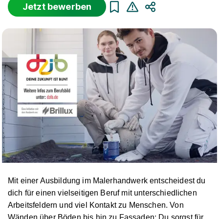
Jetzt bewerben
Teilen
Sortierung
Beginn
Schulabschluss
Au
Suche zurücksetzen
Infos zum Beruf Maler und Lackierer
13 Ausbildungsplätze
Mit einer Ausbildung im Malerhandwerk entscheidest du
Maler/-in und Lackierer/-in (m/w/d)
U. Leibbrand
dich für einen vielseitigen Beruf mit unterschiedlichen
GmbH
Arbeitsfeldern und viel Kontakt zu Menschen. Von
01.09.2026
Wänden über Böden bis hin zu Fassaden: Du sorgst für