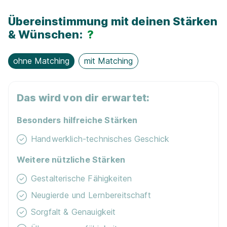
Schnellbewerbung
Übereinstimmung mit deinen Stärken
& Wünschen:
?
ohne Matching
mit Matching
Das wird von dir erwartet:
Maler/-in und Lackierer/-in (m/w/d)
Hartter&
Pillmayer Malermeisterbetrieb
Besonders hilfreiche Stärken
01.09.2027
Handwerklich-technisches Geschick
73240 Wendlingen am Neckar
Weitere nützliche Stärken
Schnellbewerbung
Gestalterische Fähigkeiten
Neugierde und Lernbereitschaft
Sorgfalt & Genauigkeit
90%