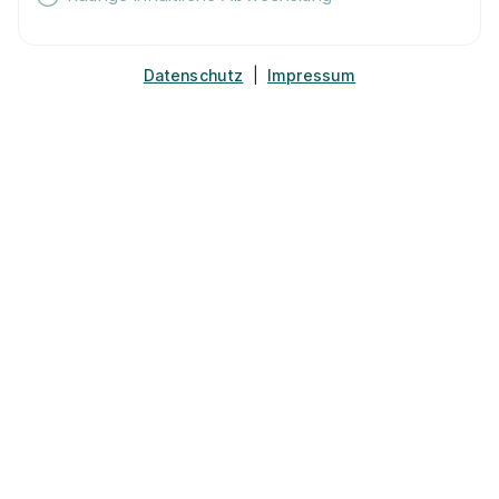
Datenschutz
|
Impressum
Ausbildung zum Maler und Lackierer in der
Fachrichtung Gestaltung und Instandhaltung
(m/w/d)
Fertighaus Weiss GmbH
01.09.2026
74420 Oberrot
Ausbildung Maler und Lackierer (m/w/d)
Gutjahr
Malerwerkstätte GmbH