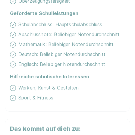
Überzeugungsfähigkeit
Eignung
Geforderte Schulleistungen
Schulabschluss: Hauptschulabschluss
Du bist noch unentschlossen?
Abschlussnote: Beliebiger Notendurchschnitt
Geh auf Nummer sicher mit unserem Berufswahltest.
Mathematik: Beliebiger Notendurchschnitt
Eignung checken und passende Stelle finden.
Deutsch: Beliebiger Notendurchschnitt
Mehr erfahren
Englisch: Beliebiger Notendurchschnitt
Hilfreiche schulische Interessen
Werken, Kunst & Gestalten
Sport & Fitness
Maler/-in und Lackierer/-in (m/w/d)
Maler-und
Stukateur Hofele
01.09.2026
Das kommt auf dich zu:
73072 Donzdorf