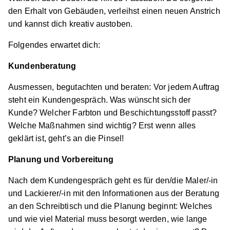
73614 Schorndorf
den Erhalt von Gebäuden, verleihst einen neuen Anstrich
und kannst dich kreativ austoben.
Schnellbewerbung
Folgendes erwartet dich:
Kundenberatung
Ausmessen, begutachten und beraten: Vor jedem Auftrag
steht ein Kundengespräch. Was wünscht sich der
Kunde? Welcher Farbton und Beschichtungsstoff passt?
Maler/-in und Lackierer/-in (m/w/d)
Geiger &
Welche Maßnahmen sind wichtig? Erst wenn alles
Schlesinger GmbH
geklärt ist, geht’s an die Pinsel!
01.09.2026
Planung und Vorbereitung
73730 Esslingen
Nach dem Kundengespräch geht es für den/die Maler/-in
Schnellbewerbung
und Lackierer/-in mit den Informationen aus der Beratung
an den Schreibtisch und die Planung beginnt: Welches
und wie viel Material muss besorgt werden, wie lange