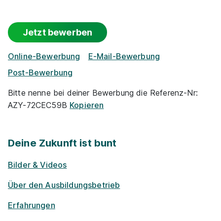
Maler/-in und Lackierer/-in (m/w/d)
Heinrich
Jetzt bewerben
Schmid GmbH & Co. KG
01.09.2026
Online-Bewerbung
E-Mail-Bewerbung
73230 Kirchheim unter Teck
Post-Bewerbung
Schnellbewerbung
Bitte nenne bei deiner Bewerbung die Referenz-Nr:
AZY-72CEC59B
Kopieren
Deine Zukunft ist bunt
Bilder & Videos
Maler/-in und Lackierer/-in (m/w/d)
Maler Berner
Über den Ausbildungsbetrieb
e.K. Inh. Peter Luft
01.09.2027
Erfahrungen
73733 Esslingen