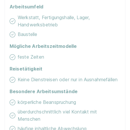
Arbeitsumfeld
Schnellbewerbung
Werkstatt, Fertigungshalle, Lager,
Handwerksbetrieb
Baustelle
Ähnliche Stellen
Mögliche Arbeitszeitmodelle
feste Zeiten
Reisetätigkeit
Maler/-in und Lackierer/-in (m/w/d)
Rückle GmbH
Keine Dienstreisen oder nur in Ausnahmefällen
& Co. KG Stuckateurbetrieb
01.09.2026
Besondere Arbeitsumstände
70565 Stuttgart
körperliche Beanspruchung
überdurchschnittlich viel Kontakt mit
Schnellbewerbung
Menschen
häufige inhaltliche Abwechslung