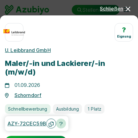
Schließen
Stellen finden
Ausbildung
Schorndorf
Maler/in und Lackierer/in
?
Eignung
Ausbildung Maler/in und
U. Leibbrand GmbH
Lackierer/in Schorndorf
Maler/-in und Lackierer/-in
(m/w/d)
01.09.2026
Schorndorf
25 km
Schnellbewerbung
Ausbildung
1 Platz
Freie Stellen finden
AZY-72CEC59B