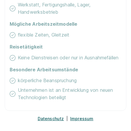
Werkstatt, Fertigungshalle, Lager,
01.09.2026
Handwerksbetrieb
76227 Karlsruhe
Mögliche Arbeitszeitmodelle
flexible Zeiten, Gleitzeit
Reisetätigkeit
Keine Dienstreisen oder nur in Ausnahmefällen
Ausbildung Werkzeugmechaniker (m/w/d) –
Besondere Arbeitsumstände
Einsatzgebiet Formentechnik - Start:
körperliche Beanspruchung
01.09.2027
GARDENA Manufacturing GmbH
Unternehmen ist an Entwicklung von neuen
01.09.2027
Technologien beteiligt
89547 Gerstetten
Datenschutz
|
Impressum