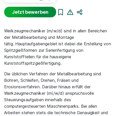
Jetzt bewerben
Teilen
Sortierung
Beginn
Schulabschluss
Au
Werkzeugmechaniker (m/w/d) sind in allen Bereichen
Suche zurücksetzen
der Metallbearbeitung und Montage
tätig. Hauptaufgabengebiet ist dabei die Erstellung von
Spritzgießformen zur Serienfertigung von
Infos zum Beruf Werkzeugmechaniker
Kunststoffteilen für die hauseigene
Kunststoffspritzgießfertigung.
1 Ausbildungsplatz
Die üblichen Verfahren der Metallbearbeitung sind
Bohren, Schleifen, Drehen, Fräsen und
Erosionsverfahren. Darüber hinaus erfüllt der
Werkzeugmechaniker (m(/w/d) anspruchsvolle
Steuerungsaufgaben innerhalb des
Werkzeugmechaniker (m/w/d) für das Jahr
computergesteuerten Maschinenparks. Bei allen
2026
Arbeiten stehen stets die technische Genauigkeit und
LEGROM GmbH