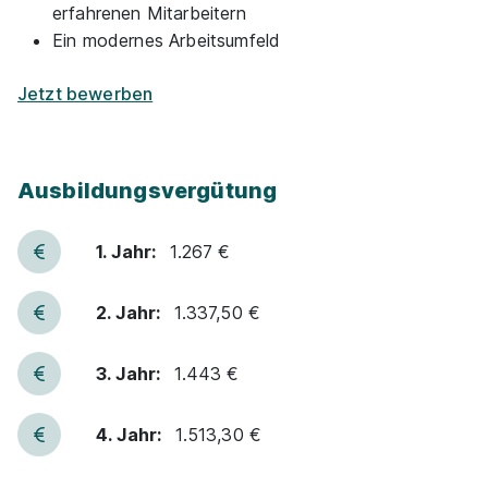
erfahrenen Mitarbeitern
01.09.2027
Ein modernes Arbeitsumfeld
69412 Eberbach
1.304 - 1.563 € pro Monat
Jetzt bewerben
Schnellbewerbung
Ausbildungsvergütung
1. Jahr:
1.267 €
2. Jahr:
1.337,50 €
Werkzeugmechaniker Stanz-und
Umformtechnik (w/m/d)
KOLEKTOR CONTTEK
3. Jahr:
1.443 €
GmbH
01.09.2026
4. Jahr:
1.513,30 €
75177 Pforzheim