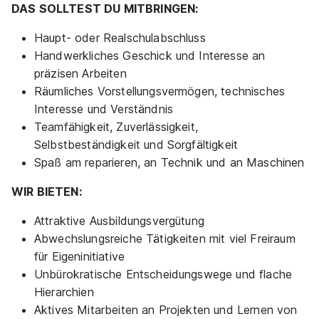
DAS SOLLTEST DU MITBRINGEN:
Haupt- oder Realschulabschluss
Handwerkliches Geschick und Interesse an
präzisen Arbeiten
Ausbildung zum Werkzeugmechaniker (m/w/d)
Räumliches Vorstellungsvermögen, technisches
Vorrichtungstechnik 2027
ADMEDES GmbH
Interesse und Verständnis
Teamfähigkeit, Zuverlässigkeit,
01.09.2027
Selbstbeständigkeit und Sorgfältigkeit
75179 Pforzheim
Spaß am reparieren, an Technik und an Maschinen
WIR BIETEN:
Attraktive Ausbildungsvergütung
Abwechslungsreiche Tätigkeiten mit viel Freiraum
für Eigeninitiative
Ausbildung Werkzeugmechaniker -
Unbürokratische Entscheidungswege und flache
Fachrichtung Formentechnik (m/w/d)
Hierarchien
Eaton
Aktives Mitarbeiten an Projekten und Lernen von
(Cooper Crouse-Hinds GmbH)