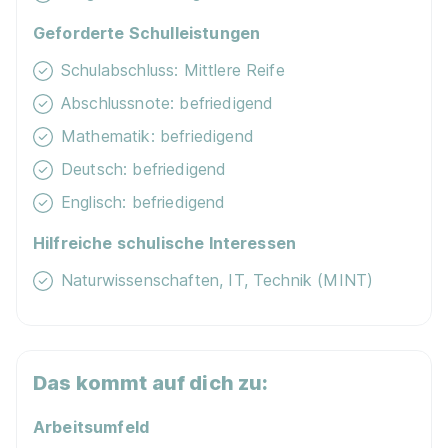
Geforderte Schulleistungen
Schulabschluss: Mittlere Reife
90%
Abschlussnote: befriedigend
Eignung
Mathematik: befriedigend
Deutsch: befriedigend
Du bist noch unentschlossen?
Englisch: befriedigend
Geh auf Nummer sicher mit unserem Berufswahltest.
Hilfreiche schulische Interessen
Eignung checken und passende Stelle finden.
Naturwissenschaften, IT, Technik (MINT)
Mehr erfahren
Das kommt auf dich zu:
Arbeitsumfeld
Werkzeugmechaniker (m/w/d)
aluplast GmbH