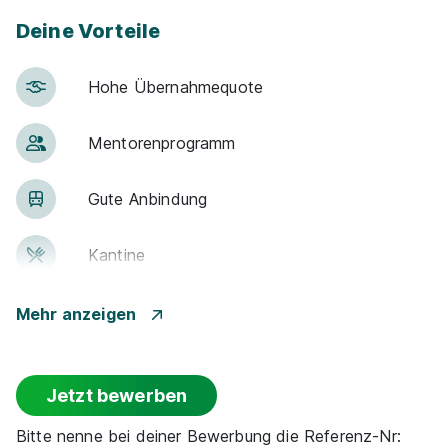
Deine Vorteile
Hohe Über­nah­me­quote
Ausbildung zum Werkzeugmechaniker/in
Men­to­ren­pro­gramm
Fachrichtung Formenbau (m/w/d)
AKO -
Kunststoffe Alfred Kolb GmbH
Gute An­bin­dung
01.09.2026
74889 Hoffenheim
Kantine
Schnellbewerbung
Events
Mehr anzeigen
Flexible Arbeitszeit
Jetzt bewerben
Park­plätze
Bitte nenne bei deiner Bewerbung die Referenz-Nr: