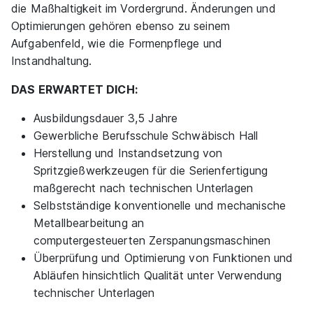
die Maßhaltigkeit im Vordergrund. Änderungen und
01.09.2026
Optimierungen gehören ebenso zu seinem
74523 Schwäbisch Hall
Aufgabenfeld, wie die Formenpflege und
1.267 - 1.513 € pro Monat
Instandhaltung.
DAS ERWARTET DICH:
Ausbildungsdauer 3,5 Jahre
Ähnliche Stellen
Gewerbliche Berufsschule Schwäbisch Hall
Herstellung und Instandsetzung von
Spritzgießwerkzeugen für die Serienfertigung
maßgerecht nach technischen Unterlagen
Selbstständige konventionelle und mechanische
Ausbildung zur Werkzeugmechanikerin / zum
Metallbearbeitung an
Werkzeugmechaniker (m/w/d)
Parker Hannifin
computergesteuerten Zerspanungsmaschinen
01.09.2027
Überprüfung und Optimierung von Funktionen und
74385 Pleidelsheim
Abläufen hinsichtlich Qualität unter Verwendung
technischer Unterlagen