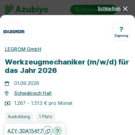
Schließen
Stellen finden
Ausbildung
Schwäbisch Hall
Werkzeugmechaniker/in
?
Eignung
Ausbildung
LEGROM GmbH
Werkzeugmechaniker/in
Werkzeugmechaniker (m/w/d) für
Schwäbisch Hall
das Jahr 2026
01.09.2026
Schwäbisch Hall
1.267 - 1.513 € pro Monat
25 km
Ausbildung
1 Platz
Freie Stellen finden
AZY-3DA154F7