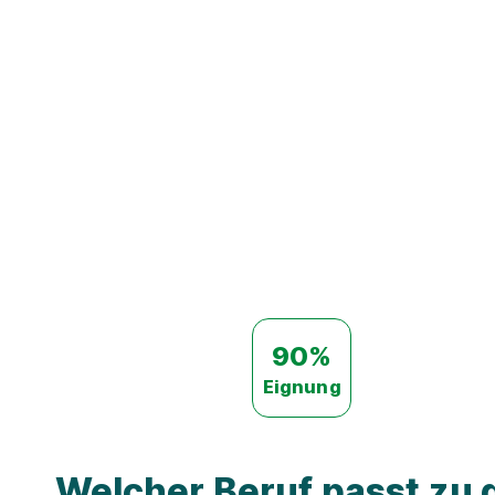
90%
Eignung
Welcher Beruf passt zu d