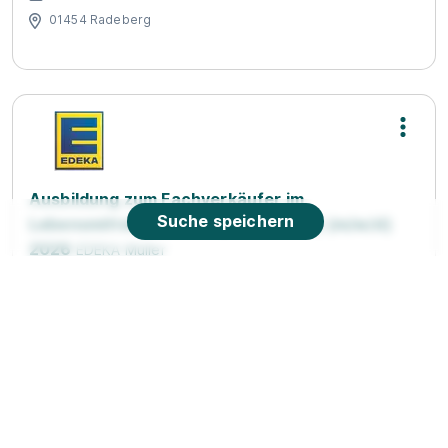
01454 Radeberg
Ausbildung zum Fachverkäufer im
Suche speichern
Lebensmittelhandwerk (Fleischerei) (m/w/d)
2026
EDEKA Müller
01.08.2026
01723 Wilsdruff