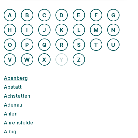
A
B
C
D
E
F
G
H
I
J
K
L
M
N
O
P
Q
R
S
T
U
V
W
X
Y
Z
Abenberg
Abstatt
Achstetten
Adenau
Ahlen
Ahrensfelde
Albig