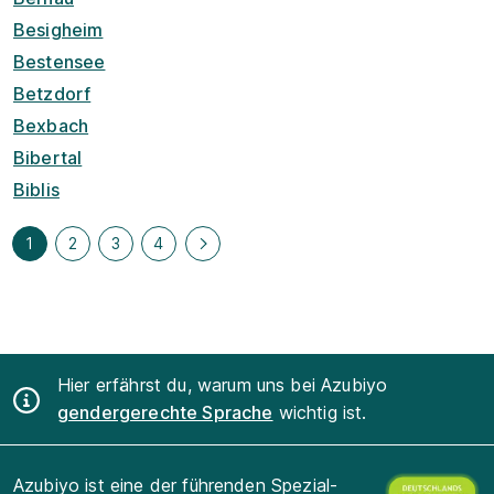
Besigheim
Bestensee
Betzdorf
Bexbach
Bibertal
Biblis
1
2
3
4
Hier erfährst du, warum uns bei Azubiyo
gendergerechte Sprache
wichtig ist.
Azubiyo ist eine der führenden Spezial-