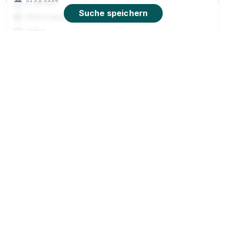
01.08.2027
Suche speichern
22952 Luetjensee
Video
Ausbildung Verkäufer (m/w/d)
PENNY Markt GmbH
01.08.2027
22927 Grosshansdorf/Schmalenbeck
Video