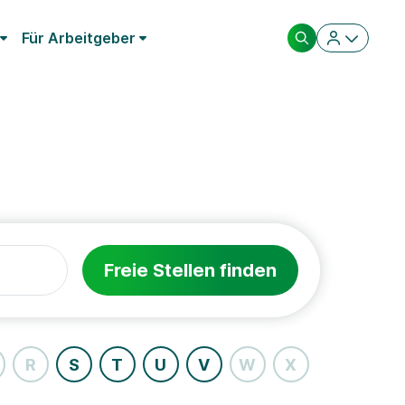
Für Arbeitgeber
Freie Stellen finden
R
S
T
U
V
W
X