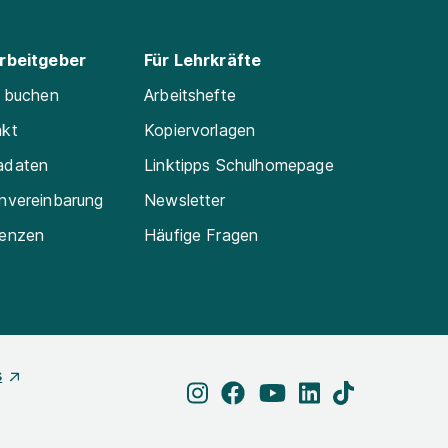
Arbeitgeber
Für Lehrkräfte
e buchen
Arbeitshefte
akt
Kopiervorlagen
adaten
Linktipps Schulhomepage
nvereinbarung
Newsletter
renzen
Häufige Fragen
s
instagram
facebook
youtube
linkedin
tiktok