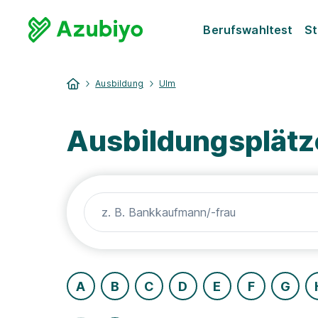
Berufswahltest
St
Ausbildung
Ulm
Ausbildungsplätze
A
B
C
D
E
F
G