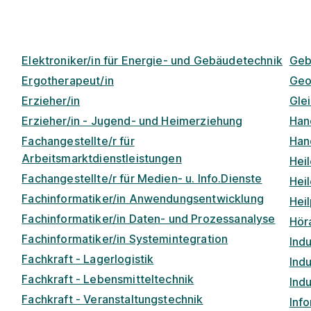
Elektroniker/in für Energie- und Gebäudetechnik
Geb
Ergotherapeut/in
Geo
Erzieher/in
Gle
Erzieher/in - Jugend- und Heimerziehung
Han
Fachangestellte/r für
Han
Arbeitsmarktdienstleistungen
Hei
Fachangestellte/r für Medien- u. Info.Dienste
Hei
Fachinformatiker/in Anwendungsentwicklung
Hei
Fachinformatiker/in Daten- und Prozessanalyse
Höra
Fachinformatiker/in Systemintegration
Indu
Fachkraft - Lagerlogistik
Ind
Fachkraft - Lebensmitteltechnik
Ind
Fachkraft - Veranstaltungstechnik
Info