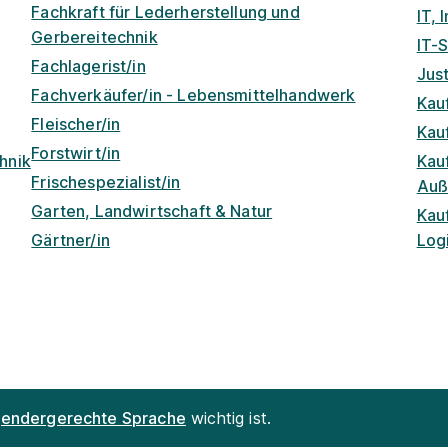
Fachkraft für Lederherstellung und
IT, 
Gerbereitechnik
IT-
Fachlagerist/in
Just
Fachverkäufer/in - Lebensmittelhandwerk
Kau
Fleischer/in
Kau
Forstwirt/in
hnik
Kau
Frischespezialist/in
Auß
Garten, Landwirtschaft & Natur
Kau
Gärtner/in
Logi
endergerechte Sprache
wichtig ist.