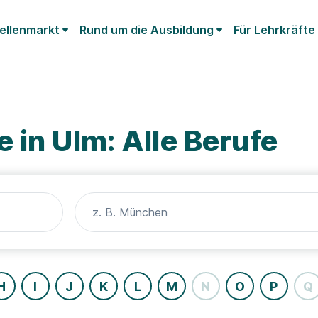
ellenmarkt
Rund um die Ausbildung
Für Lehrkräfte
 in Ulm: Alle Berufe
H
I
J
K
L
M
N
O
P
Q