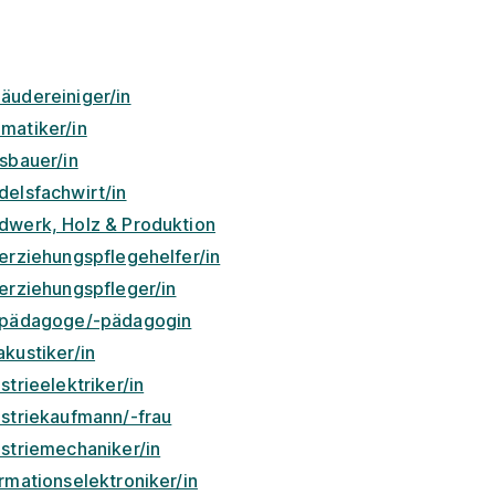
äudereiniger/in
matiker/in
isbauer/in
delsfachwirt/in
dwerk, Holz & Produktion
lerziehungspflegehelfer/in
lerziehungspfleger/in
lpädagoge/-pädagogin
kustiker/in
strieelektriker/in
ustriekaufmann/-frau
ustriemechaniker/in
rmationselektroniker/in